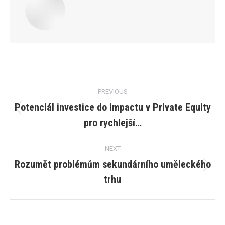
Post
PREVIOUS
navigation
Potenciál investice do impactu v Private Equity
Previous
pro rychlejší…
post:
NEXT
Rozumět problémům sekundárního uměleckého
Next
trhu
post: