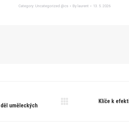
Category:
Uncategorized @cs
By
laurent
13. 5. 2026
Klíče k efekt
í děl uměleckých
Next
post: