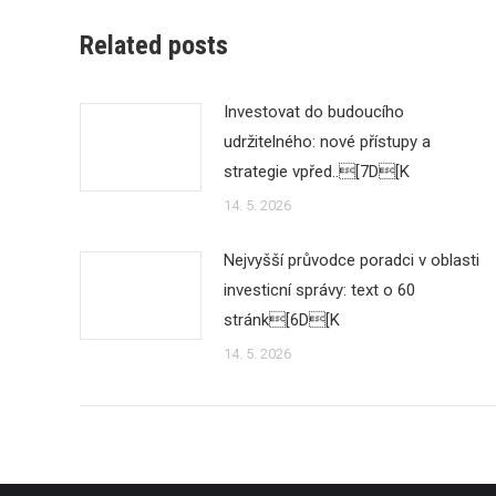
Related posts
Investovat do budoucího
udržitelného: nové přístupy a
strategie vpřed..[7D[K
14. 5. 2026
Nejvyšší průvodce poradci v oblasti
investicní správy: text o 60
stránk[6D[K
14. 5. 2026