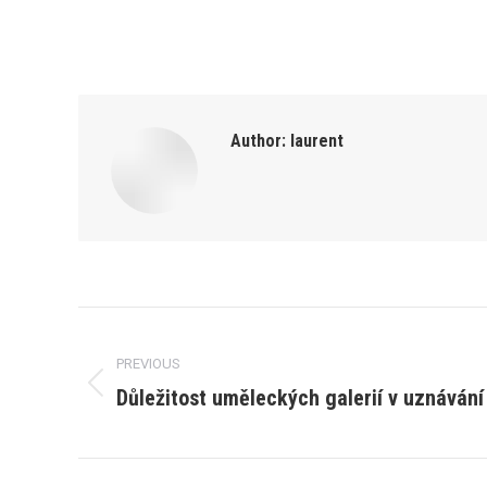
Author:
laurent
Post
PREVIOUS
navigation
Důležitost uměleckých galerií v uznáván
Previous
post: