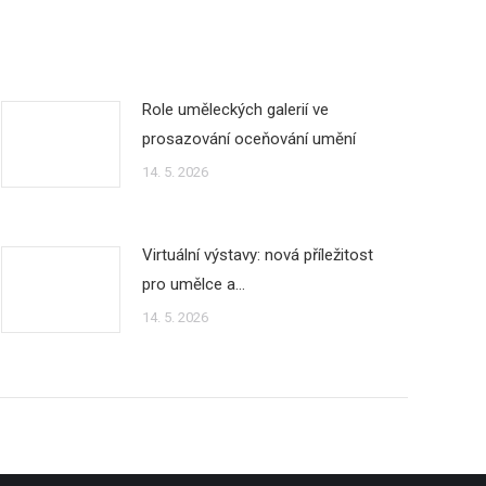
Role uměleckých galerií ve
prosazování oceňování umění
14. 5. 2026
Virtuální výstavy: nová příležitost
pro umělce a…
14. 5. 2026