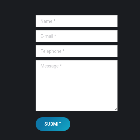
Name *
E-mail *
Telephone *
Message *
SUBMIT