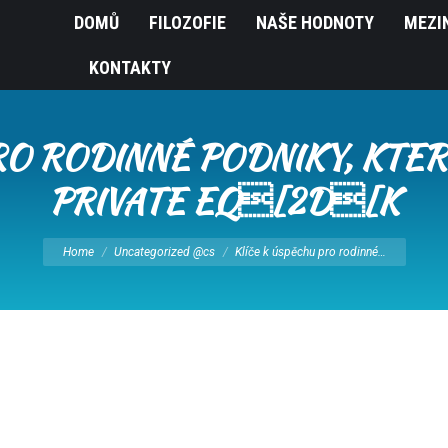
DOMŮ
FILOZOFIE
NAŠE HODNOTY
MEZI
KONTAKTY
RO RODINNÉ PODNIKY, KTERÁ
PRIVATE EQ[2D[K
You are here:
Home
Uncategorized @cs
Klíče k úspěchu pro rodinné…