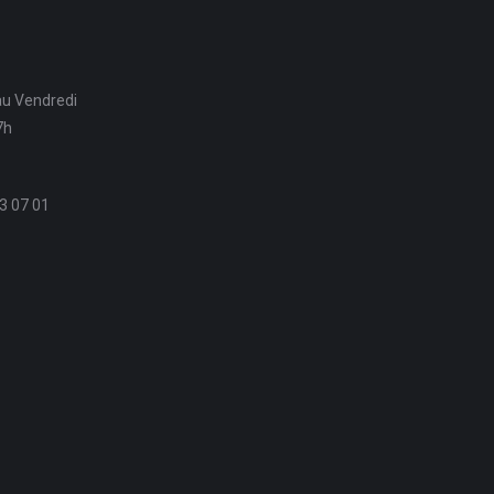
au Vendredi
7h
3 07 01