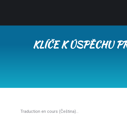
KLÍČE K ÚSPĚCHU P
Traduction en cours (Čeština)…