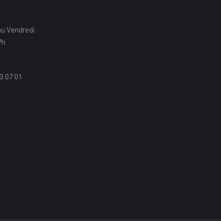
au Vendredi
7h
3 07 01