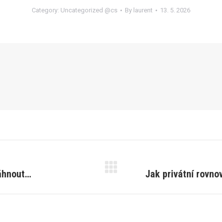
Category:
Uncategorized @cs
By
laurent
13. 5. 2026
áhnout…
Jak privátní rovn
Next
post: