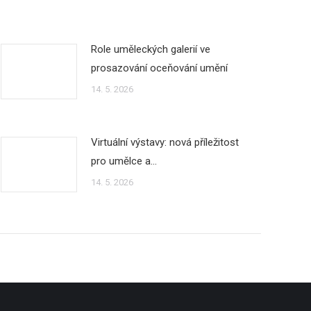
Role uměleckých galerií ve
prosazování oceňování umění
14. 5. 2026
Virtuální výstavy: nová příležitost
pro umělce a…
14. 5. 2026