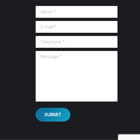
Name *
E-mail *
Telephone *
Message *
SUBMIT