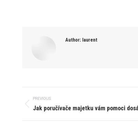
Author:
laurent
Post
PREVIOUS
navigation
Jak poručívače majetku vám pomoci dos
Previous
post: