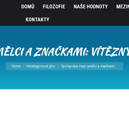
DOMŮ
FILOZOFIE
NAŠE HODNOTY
MEZI
KONTAKTY
ĚLCI A ZNAČKAMI: VÍTĚZNÝ
You are here:
Home
Uncategorized @cs
Spolupráce mezi umělci a značkami:…