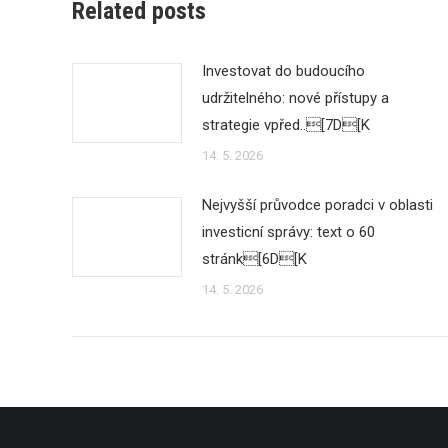
Related posts
Investovat do budoucího
udržitelného: nové přístupy a
strategie vpřed..[7D[K
14. 5. 2026
Nejvyšší průvodce poradci v oblasti
investicní správy: text o 60
stránk[6D[K
14. 5. 2026