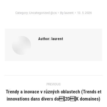
Category:
Uncategorized @cs
By
laurent
13. 5. 2026
Author:
laurent
Post
PREVIOUS
navigation
Trendy a inovace v různých oblastech (Trends et
Previous
innovations dans divers do[2D[K domaines)
post: