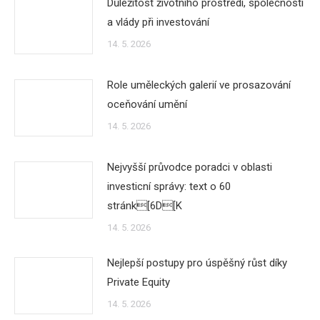
Důležitost životního prostředí, společnosti
a vlády při investování
14. 5. 2026
Role uměleckých galerií ve prosazování
oceňování umění
14. 5. 2026
Nejvyšší průvodce poradci v oblasti
investicní správy: text o 60
stránk[6D[K
14. 5. 2026
Nejlepší postupy pro úspěšný růst díky
Private Equity
14. 5. 2026