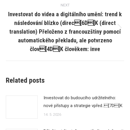
NEXT
Investovat do videa a digitálního umění: trend k
následování blízko (direc[6D[K (direct
translation) Přeloženo z francouzštiny pomocí
Next
post:
automatického překladu, ale potvrzeno
člov[4D[K člověkem: inve
Related posts
Investovat do budoucího udržitelného:
nové přístupy a strategie vpřed..[7D[K
14. 5. 2026