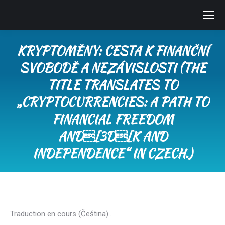
KRYPTOMĚNY: CESTA K FINANČNÍ
SVOBODĚ A NEZÁVISLOSTI (THE
TITLE TRANSLATES TO
„CRYPTOCURRENCIES: A PATH TO
FINANCIAL FREEDOM
AND[3D[K AND
INDEPENDENCE“ IN CZECH.)
You are here:
Traduction en cours (Čeština)…