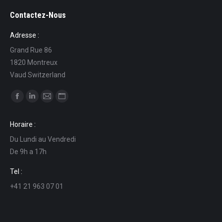
Contactez-Nous
Adresse :
Grand Rue 86
1820 Montreux
Vaud Switzerland
Find us on:
Facebook
Linkedin
Mail
Website
page
page
page
page
Horaire :
opens
opens
opens
opens
Du Lundi au Vendredi
in
in
in
in
De 9h a 17h
new
new
new
new
window
window
window
window
Tel :
+41 21 963 07 01