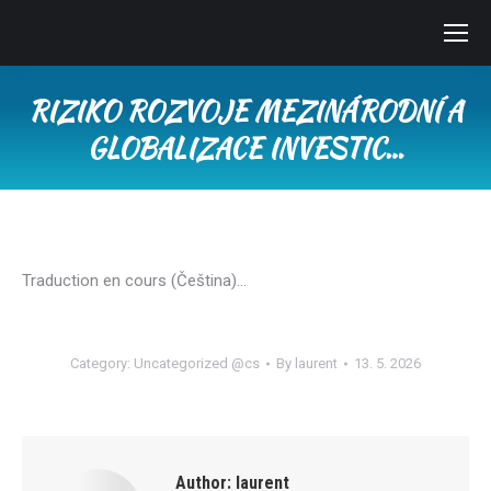
RIZIKO ROZVOJE MEZINÁRODNÍ A
GLOBALIZACE INVESTIC…
You are here:
Traduction en cours (Čeština)…
Category:
Uncategorized @cs
By
laurent
13. 5. 2026
Author:
laurent