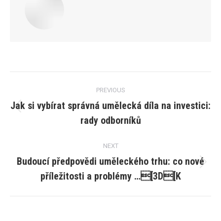
Post
PREVIOUS
navigation
Jak si vybírat správná umělecká díla na investici:
Previous
rady odborníků
post:
NEXT
Budoucí předpovědi uměleckého trhu: co nové
Next
příležitosti a problémy …[3D[K
post: