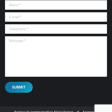
Name *
E-mail *
Telephone *
Message *
SUBMIT
Agence de communication Akinai France
et
Agence de