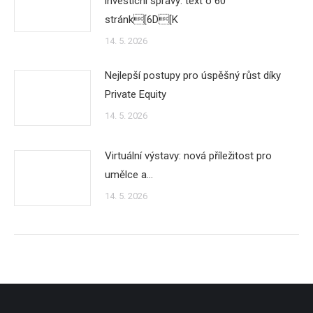
investicní správy: text o 60
stránk[6D[K
14. 5. 2026
Nejlepší postupy pro úspěšný růst díky
Private Equity
14. 5. 2026
Virtuální výstavy: nová příležitost pro
umělce a…
14. 5. 2026