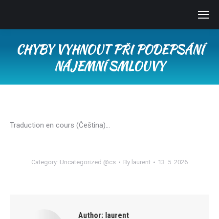
CHYBY VYHNOUT PŘI PODEPSÁNÍ
NÁJEMNÍ SMLOUVY
You are here:
Traduction en cours (Čeština)…
Category:
Uncategorized @cs
By
laurent
13. 5. 2026
Author:
laurent