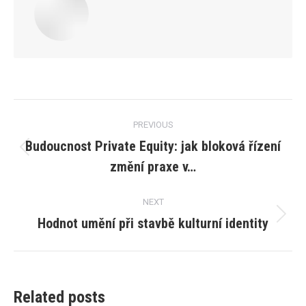
Post
PREVIOUS
navigation
Budoucnost Private Equity: jak bloková řízení
Previous
změní praxe v…
post:
NEXT
Hodnot umění při stavbě kulturní identity
Next
post:
Related posts