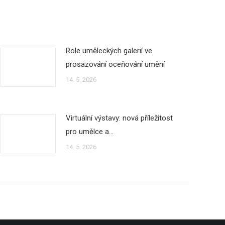
Role uměleckých galerií ve
prosazování oceňování umění
14. 5. 2026
Virtuální výstavy: nová příležitost
pro umělce a…
14. 5. 2026