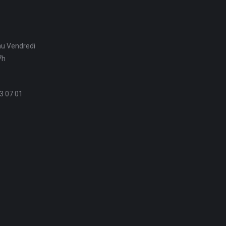
au Vendredi
7h
3 07 01