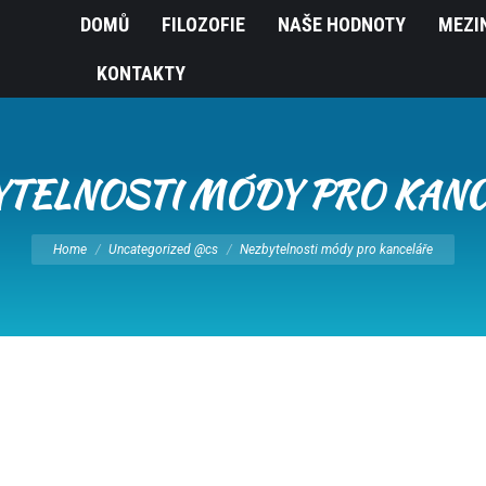
DOMŮ
FILOZOFIE
NAŠE HODNOTY
MEZI
KONTAKTY
TELNOSTI MÓDY PRO KAN
You are here:
Home
Uncategorized @cs
Nezbytelnosti módy pro kanceláře