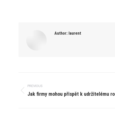
Author:
laurent
Post
PREVIOUS
navigation
Jak firmy mohou přispět k udržitelému r
Previous
post: