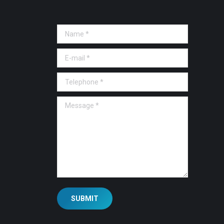
Name *
E-mail *
Telephone *
Message *
SUBMIT