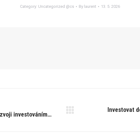
Category:
Uncategorized @cs
By
laurent
13. 5. 2026
Investovat d
ozvoji investováním…
Next
post: