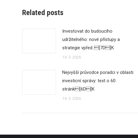
Related posts
Investovat do budoucího
udržitelného: nové přístupy a
strategie vpřed..[7D[K
14. 5. 2026
Nejvyšší průvodce poradci v oblasti
investicní správy: text o 60
stránk[6D[K
14. 5. 2026