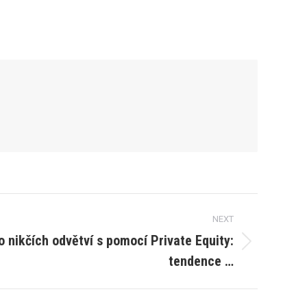
NEXT
o nikčích odvětví s pomocí Private Equity:
tendence …