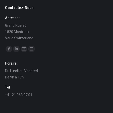
Contactez-Nous
Adresse :
Grand Rue 86
1820 Montreux
Vaud Switzerland
Find us on:
Facebook
Linkedin
Mail
Website
page
page
page
page
Horaire :
opens
opens
opens
opens
Du Lundi au Vendredi
in
in
in
in
De 9h a 17h
new
new
new
new
window
window
window
window
Tel :
+41 21 963 07 01