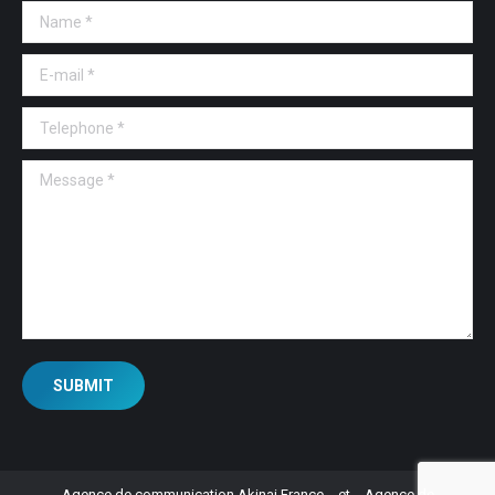
Name *
E-mail *
Telephone *
Message *
SUBMIT
Agence de communication Akinai France
et
Agence de