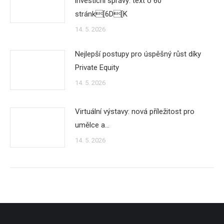
investicní správy: text o 60
stránk[6D[K
14. 5. 2026
Nejlepší postupy pro úspěšný růst díky
Private Equity
14. 5. 2026
Virtuální výstavy: nová příležitost pro
umělce a…
14. 5. 2026