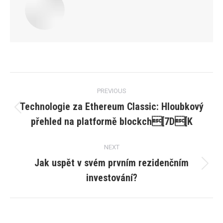
Post
PREVIOUS
navigation
Technologie za Ethereum Classic: Hloubkový
Previous
přehled na platformě blockch[7D[K
post:
NEXT
Jak uspět v svém prvním rezidenčním
Next
investování?
post: