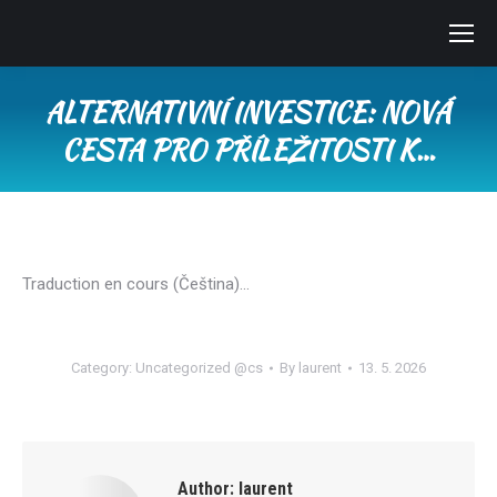
ALTERNATIVNÍ INVESTICE: NOVÁ
CESTA PRO PŘÍLEŽITOSTI K…
You are here:
Traduction en cours (Čeština)…
Category:
Uncategorized @cs
By
laurent
13. 5. 2026
Author:
laurent