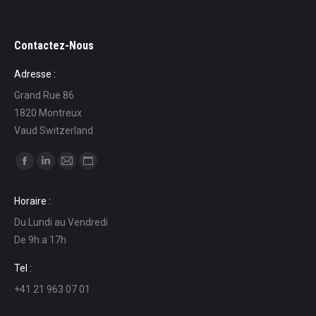
Contactez-Nous
Adresse :
Grand Rue 86
1820 Montreux
Vaud Switzerland
Find us on:
Facebook
Linkedin
Mail
Website
page
page
page
page
Horaire :
opens
opens
opens
opens
Du Lundi au Vendredi
in
in
in
in
De 9h a 17h
new
new
new
new
window
window
window
window
Tel :
+41 21 963 07 01