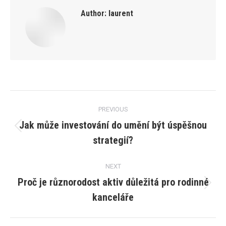
Author:
laurent
Post
PREVIOUS
navigation
Jak může investování do umění být úspěšnou
Previous
strategií?
post:
NEXT
Proč je různorodost aktiv důležitá pro rodinné
Next
kanceláře
post: