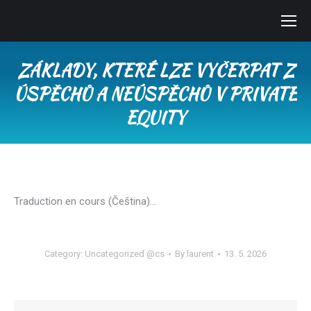
ZÁKLADY, KTERÉ LZE VYČERPAT Z
ÚSPĚCHŮ A NEÚSPĚCHŮ V PRIVATE
EQUITY
You are here:
Traduction en cours (Čeština)…
Category:
Uncategorized @cs
By
laurent
13. 5. 2026