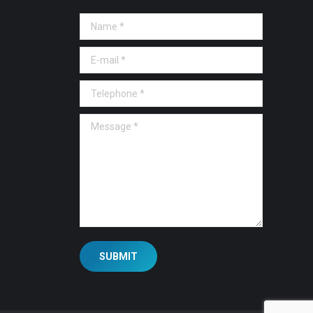
Name *
E-mail *
Telephone *
Message *
SUBMIT