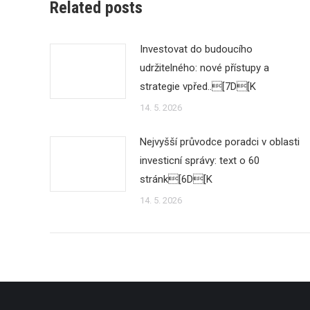
Related posts
Investovat do budoucího
udržitelného: nové přístupy a
strategie vpřed..[7D[K
14. 5. 2026
Nejvyšší průvodce poradci v oblasti
investicní správy: text o 60
stránk[6D[K
14. 5. 2026