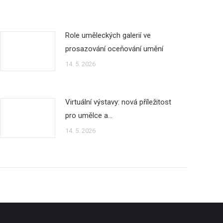
Role uměleckých galerií ve
prosazování oceňování umění
14. 5. 2026
Virtuální výstavy: nová příležitost
pro umělce a…
14. 5. 2026