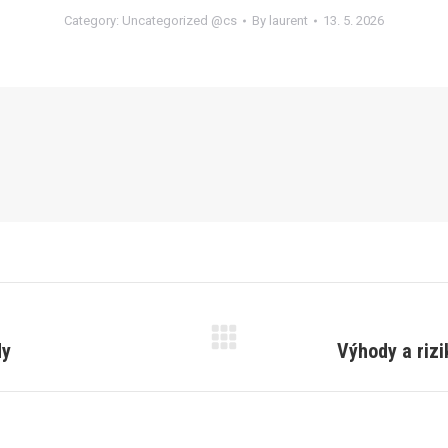
Category:
Uncategorized @cs
By
laurent
13. 5. 2026
dy
Výhody a riz
Next
post: