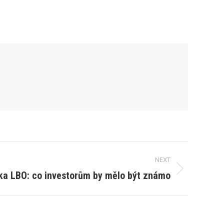
NEXT
ika LBO: co investorům by mělo být známo