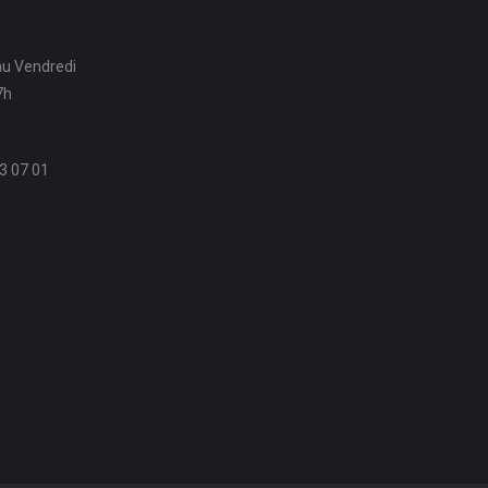
au Vendredi
7h
3 07 01