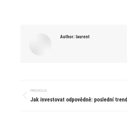
Author:
laurent
Post
PREVIOUS
navigation
Jak investovat odpovědně: poslední tren
Previous
post: