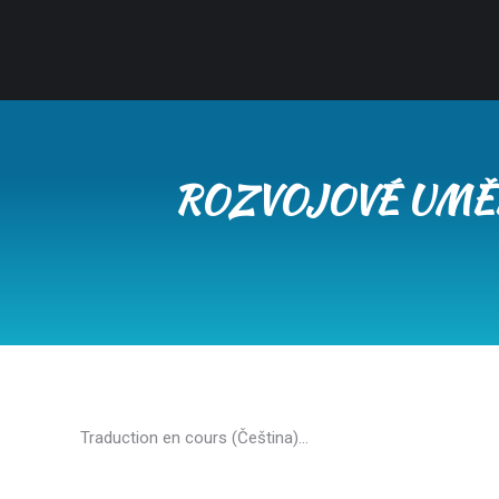
ROZVOJOVÉ UMĚLE
Traduction en cours (Čeština)…