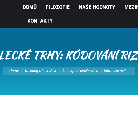
DOMŮ
FILOZOFIE
NAŠE HODNOTY
MEZI
KONTAKTY
CKÉ TRHY: KÓDOVÁNÍ RIZI
You are here:
Home
Uncategorized @cs
Rozvojové umělecké trhy: kódování rizik…