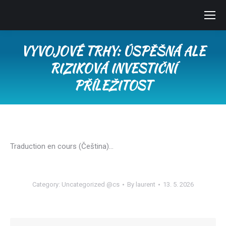
VYVOJOVÉ TRHY: ÚSPĚŠNÁ ALE
RIZIKOVÁ INVESTIČNÍ
PŘÍLEŽITOST
You are here:
Traduction en cours (Čeština)…
Category:
Uncategorized @cs
By
laurent
13. 5. 2026