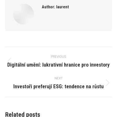
Author:
laurent
Post
PREVIOUS
navigation
Digitální umění: lukrativní hranice pro investory
Previous
post:
NEXT
Investoři preferují ESG: tendence na růstu
Next
post:
Related posts