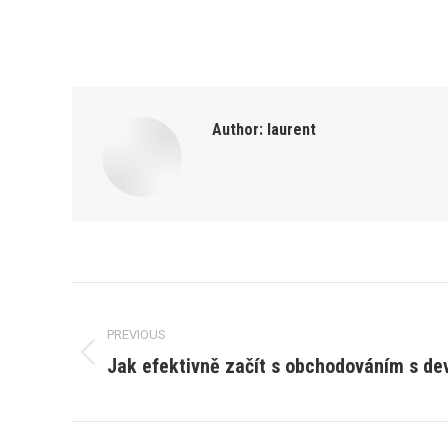
Author:
laurent
Post
PREVIOUS
navigation
Jak efektivně začít s obchodováním s de
Previous
post: