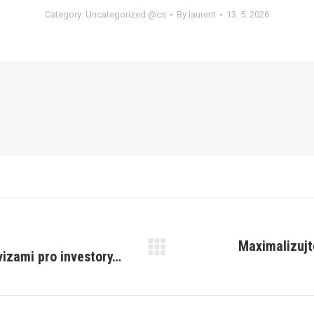
Category:
Uncategorized @cs
By
laurent
13. 5. 2026
Maximalizujte
vizami pro investory…
Next
post: