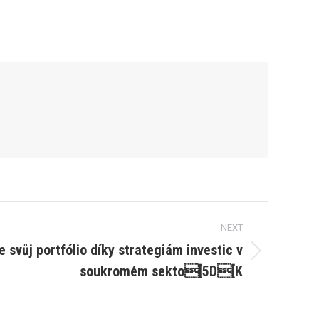
NEXT
 svůj portfólio díky strategiám investic v
soukromém sekto[5D[K