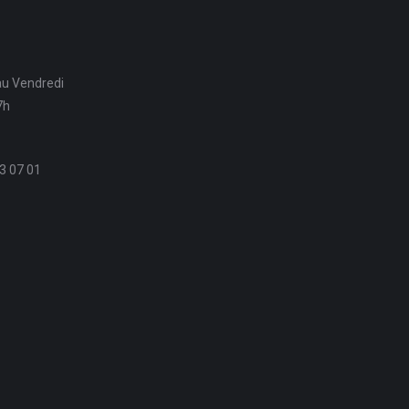
au Vendredi
7h
3 07 01