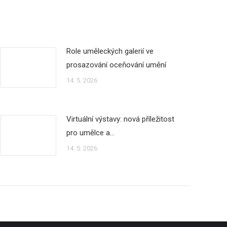
Role uměleckých galerií ve
prosazování oceňování umění
14. 5. 2026
Virtuální výstavy: nová příležitost
pro umělce a…
14. 5. 2026