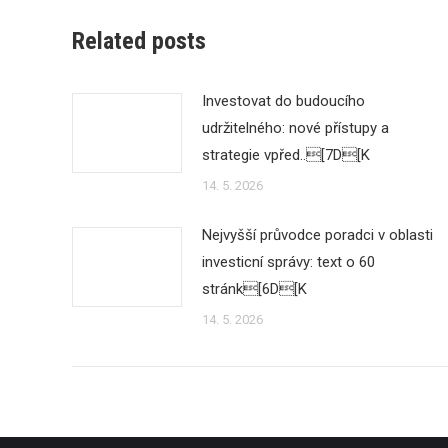
Related posts
Investovat do budoucího
udržitelného: nové přístupy a
strategie vpřed..[7D[K
14. 5. 2026
Nejvyšší průvodce poradci v oblasti
investicní správy: text o 60
stránk[6D[K
14. 5. 2026