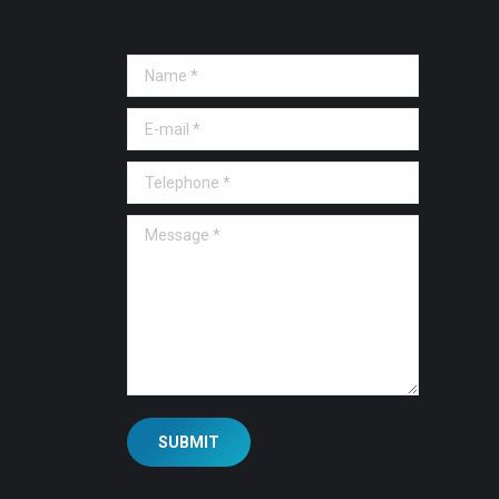
Name *
E-mail *
Telephone *
Message *
SUBMIT