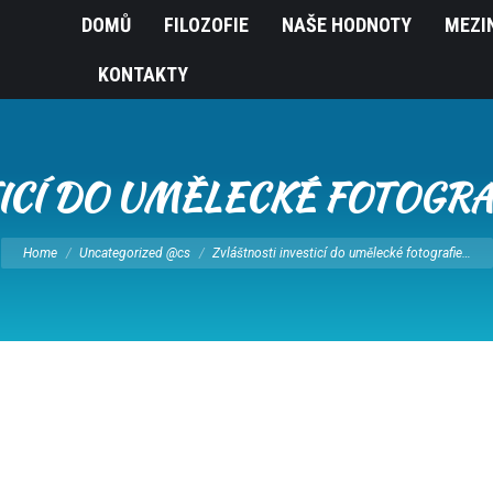
DOMŮ
FILOZOFIE
NAŠE HODNOTY
MEZI
KONTAKTY
ICÍ DO UMĚLECKÉ FOTOGRA
You are here:
Home
Uncategorized @cs
Zvláštnosti investicí do umělecké fotografie…