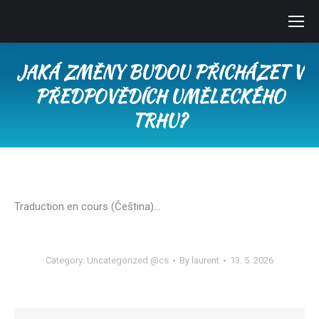
JAKÁ ZMĚNY BUDOU PŘICHÁZET V
PŘEDPOVĚDÍCH UMĚLECKÉHO
TRHU?
You are here:
Traduction en cours (Čeština)…
Category:
Uncategorized @cs
By
laurent
13. 5. 2026