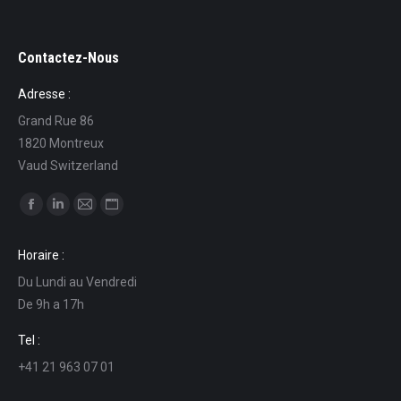
Contactez-Nous
Adresse :
Grand Rue 86
1820 Montreux
Vaud Switzerland
Find us on:
Facebook
Linkedin
Mail
Website
page
page
page
page
Horaire :
opens
opens
opens
opens
Du Lundi au Vendredi
in
in
in
in
De 9h a 17h
new
new
new
new
window
window
window
window
Tel :
+41 21 963 07 01