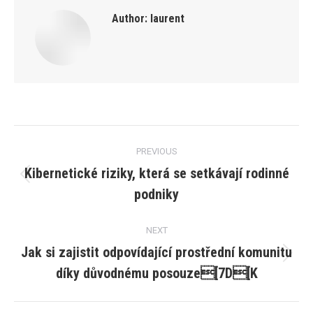
Author:
laurent
Post
PREVIOUS
navigation
Kibernetické riziky, která se setkávají rodinné
Previous
podniky
post:
NEXT
Jak si zajistit odpovídající prostřední komunitu
Next
díky důvodnému posouze[7D[K
post: