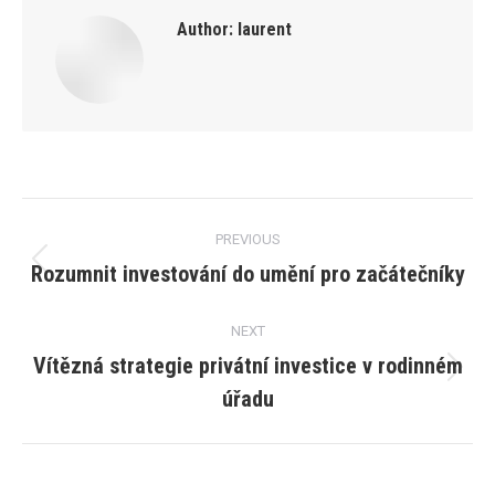
Author:
laurent
Post
PREVIOUS
navigation
Rozumnit investování do umění pro začátečníky
Previous
post:
NEXT
Vítězná strategie privátní investice v rodinném
Next
úřadu
post: