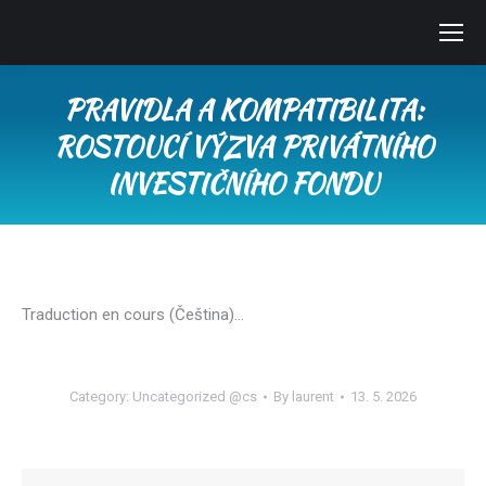
PRAVIDLA A KOMPATIBILITA:
ROSTOUCÍ VÝZVA PRIVÁTNÍHO
INVESTIČNÍHO FONDU
You are here:
Traduction en cours (Čeština)…
Category:
Uncategorized @cs
By
laurent
13. 5. 2026