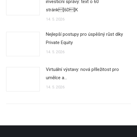
investicní správy: text o 60
stránk[6D[K
14. 5. 2026
Nejlepší postupy pro úspěšný růst díky
Private Equity
14. 5. 2026
Virtuální výstavy: nová příležitost pro
umělce a…
14. 5. 2026