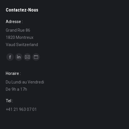
Contactez-Nous
Adresse :
Grand Rue 86
1820 Montreux
Vaud Switzerland
Find us on:
Facebook
Linkedin
Mail
Website
page
page
page
page
Horaire :
opens
opens
opens
opens
Du Lundi au Vendredi
in
in
in
in
De 9h a 17h
new
new
new
new
window
window
window
window
Tel :
+41 21 963 07 01