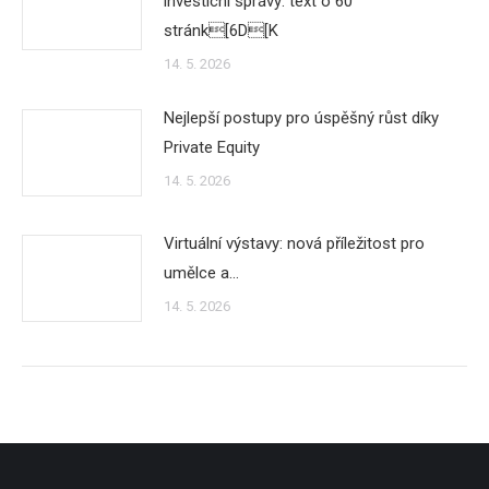
investicní správy: text o 60
stránk[6D[K
14. 5. 2026
Nejlepší postupy pro úspěšný růst díky
Private Equity
14. 5. 2026
Virtuální výstavy: nová příležitost pro
umělce a…
14. 5. 2026