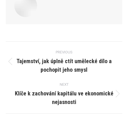
Post
PREVIOUS
navigation
Tajemství, jak úplně ctít umělecké dílo a
Previous
pochopit jeho smysl
post:
NEXT
Klíče k zachování kapitálu ve ekonomické
Next
nejasnosti
post: