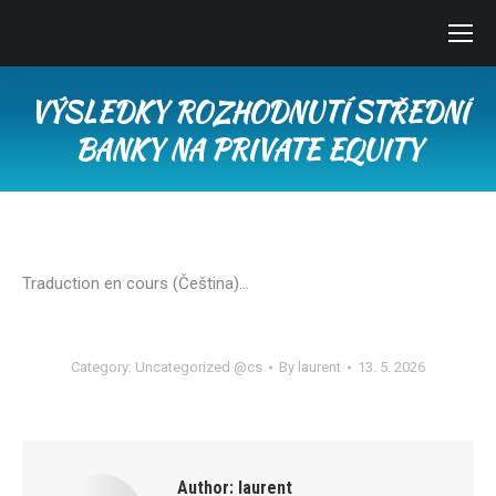
VÝSLEDKY ROZHODNUTÍ STŘEDNÍ
BANKY NA PRIVATE EQUITY
You are here:
Traduction en cours (Čeština)…
Category:
Uncategorized @cs
By
laurent
13. 5. 2026
Author:
laurent