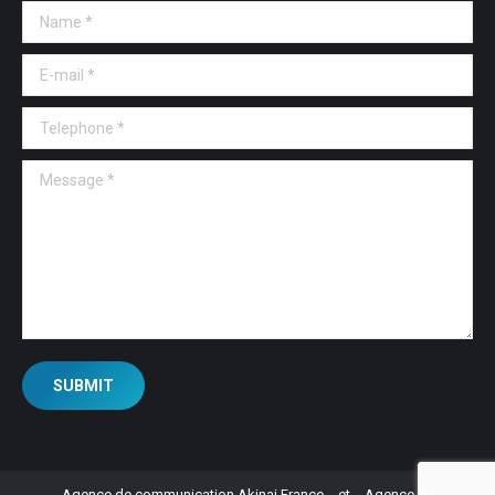
Name *
E-mail *
Telephone *
Message *
SUBMIT
Agence de communication Akinai France
et
Agence de