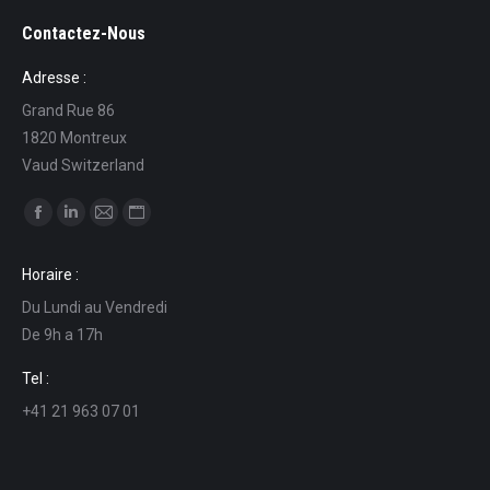
Contactez-Nous
Adresse :
Grand Rue 86
1820 Montreux
Vaud Switzerland
Find us on:
Facebook
Linkedin
Mail
Website
page
page
page
page
Horaire :
opens
opens
opens
opens
Du Lundi au Vendredi
in
in
in
in
De 9h a 17h
new
new
new
new
window
window
window
window
Tel :
+41 21 963 07 01