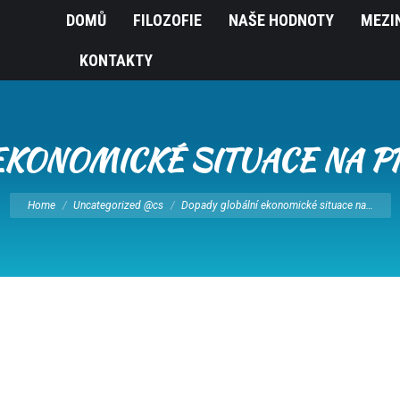
DOMŮ
FILOZOFIE
NAŠE HODNOTY
MEZI
KONTAKTY
KONOMICKÉ SITUACE NA PR
You are here:
Home
Uncategorized @cs
Dopady globální ekonomické situace na…