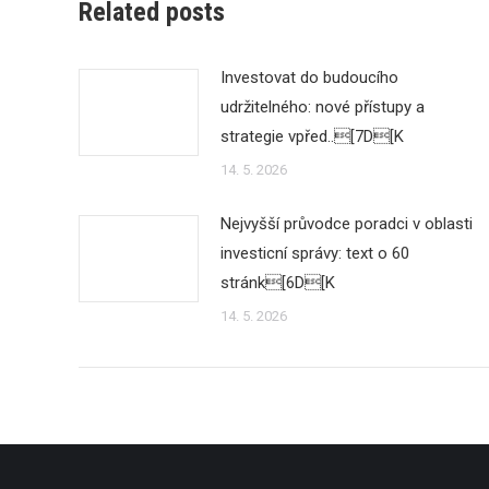
Related posts
Investovat do budoucího
udržitelného: nové přístupy a
strategie vpřed..[7D[K
14. 5. 2026
Nejvyšší průvodce poradci v oblasti
investicní správy: text o 60
stránk[6D[K
14. 5. 2026