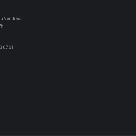
au Vendredi
7h
3 07 01