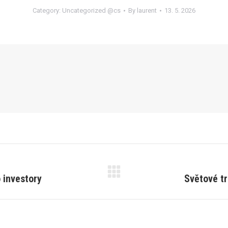
Category:
Uncategorized @cs
By
laurent
13. 5. 2026
 investory
Světové tr
Next
post: