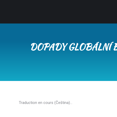
DOPADY GLOBÁLNÍ E
Traduction en cours (Čeština)…