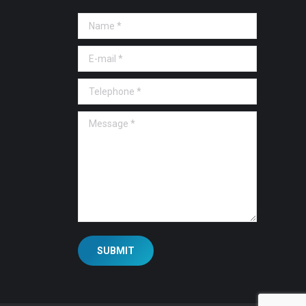
Name *
E-mail *
Telephone *
Message *
SUBMIT