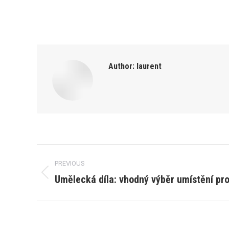
Author:
laurent
Post
PREVIOUS
navigation
Umělecká díla: vhodný výběr umístění pro
Previous
post: