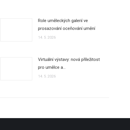
Role uměleckých galerií ve
prosazování oceňování umění
14. 5. 2026
Virtuální výstavy: nová příležitost
pro umělce a…
14. 5. 2026