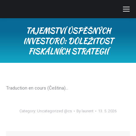
TAJEMSTVÍ ÚSPĚŠNÝCH
INVESTORŮ: DŮLEŽITOST
FISKÁLNÍCH STRATEGIÍ
You are here:
Traduction en cours (Čeština)…
Category:
Uncategorized @cs
By
laurent
13. 5. 2026