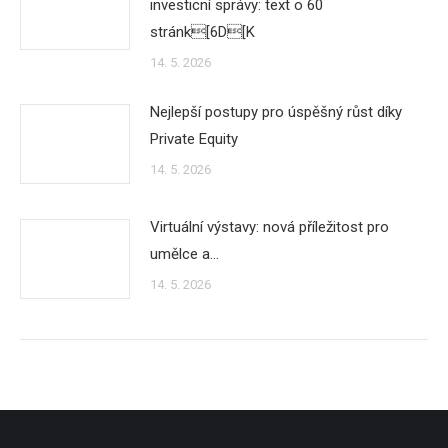
investicní správy: text o 60
stránk[6D[K
14. 5. 2026
Nejlepší postupy pro úspěšný růst díky
Private Equity
14. 5. 2026
Virtuální výstavy: nová příležitost pro
umělce a…
14. 5. 2026