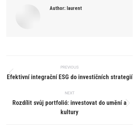
Author:
laurent
Post
PREVIOUS
navigation
Efektivní integrační ESG do investičních strategií
Previous
post:
NEXT
Rozdílit svůj portfolió: investovat do umění a
Next
kultury
post: