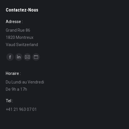
Contactez-Nous
Adresse :
Grand Rue 86
1820 Montreux
Vaud Switzerland
Find us on:
Facebook
Linkedin
Mail
Website
page
page
page
page
Horaire :
opens
opens
opens
opens
Du Lundi au Vendredi
in
in
in
in
De 9h a 17h
new
new
new
new
window
window
window
window
Tel :
+41 21 963 07 01