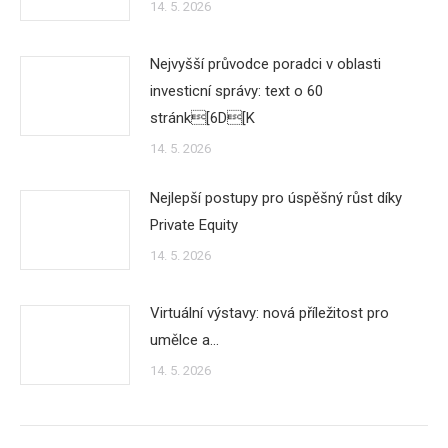
14. 5. 2026
Nejvyšší průvodce poradci v oblasti
investicní správy: text o 60
stránk[6D[K
14. 5. 2026
Nejlepší postupy pro úspěšný růst díky
Private Equity
14. 5. 2026
Virtuální výstavy: nová příležitost pro
umělce a…
14. 5. 2026