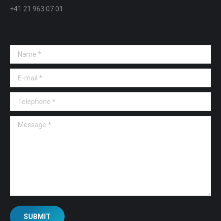
+41 21 963 07 01
Name *
E-mail *
Telephone *
Message *
SUBMIT