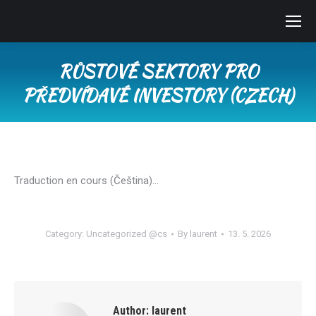
RŮSTOVÉ SEKTORY PRO
PŘEDVÍDAVÉ INVESTORY (CZECH)
You are here:
Traduction en cours (Čeština)…
Category:
Uncategorized @cs
By
laurent
13. 5. 2026
Author:
laurent