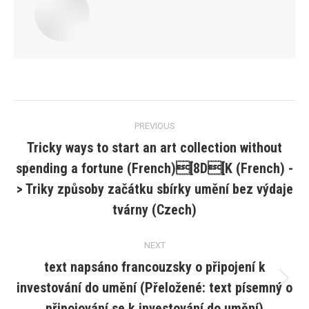
Post
PREVIOUS
navigation
Tricky ways to start an art collection without
spending a fortune (French)[8D[K (French) -
Previous
> Triky způsoby začátku sbírky umění bez výdaje
post:
tvárny (Czech)
NEXT
text napsáno francouzsky o připojení k
investování do umění (Přeložené: text písemný o
Next
post:
připojování se k investování do umění)