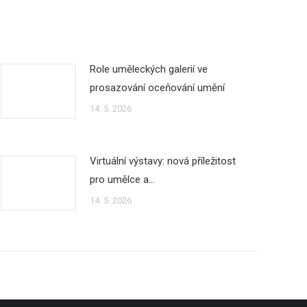
Role uměleckých galerií ve
prosazování oceňování umění
14. 5. 2026
Virtuální výstavy: nová příležitost
pro umělce a…
14. 5. 2026