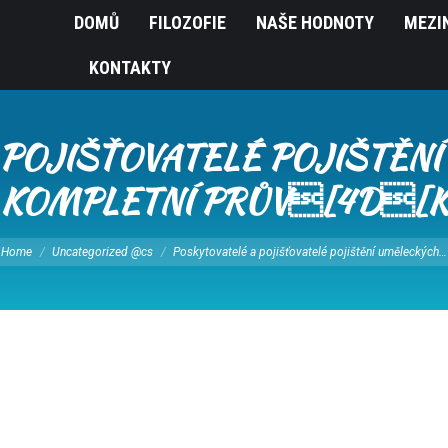
DOMŮ
FILOZOFIE
NAŠE HODNOTY
MEZI
KONTAKTY
POJIŠŤOVATELÉ POJIŠTĚNÍ
KOMPLETNÍ PRŮV[4D[
u are here:
Home
Uncategorized @cs
Poskytovatelé a pojišťovatelé pojištění uměleckých…