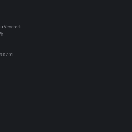
au Vendredi
7h
3 07 01