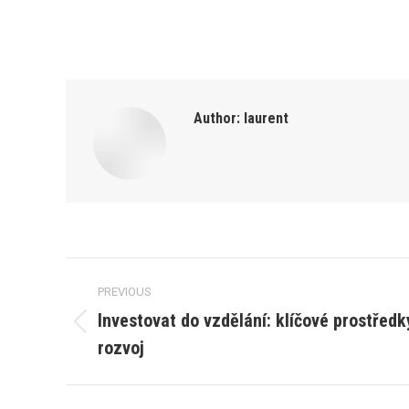
Author:
laurent
Post
PREVIOUS
navigation
Investovat do vzdělání: klíčové prostřed
Previous
rozvoj
post: