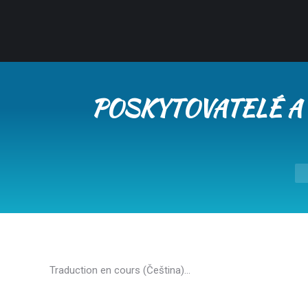
POSKYTOVATELÉ A 
Yo
Traduction en cours (Čeština)…