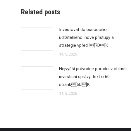
Related posts
Investovat do budoucího
udržitelného: nové přístupy a
strategie vpřed..[7D[K
14. 5. 2026
Nejvyšší průvodce poradci v oblasti
investicní správy: text o 60
stránk[6D[K
14. 5. 2026