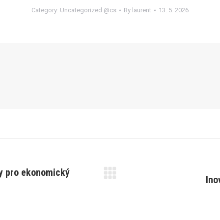
Category:
Uncategorized @cs
By
laurent
13. 5. 2026
ky pro ekonomický
Ino
Next
post: