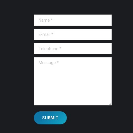
Name *
E-mail *
Telephone *
Message *
SUBMIT