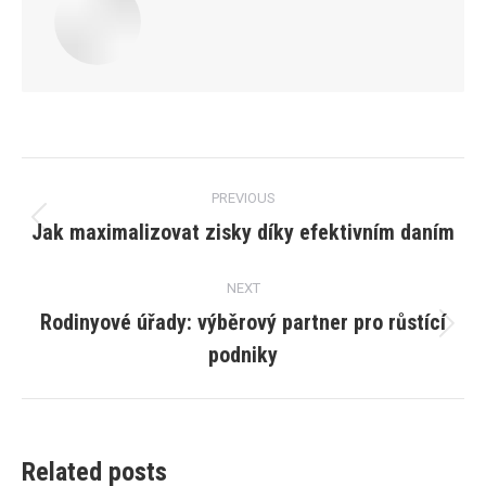
Post
PREVIOUS
navigation
Jak maximalizovat zisky díky efektivním daním
Previous
post:
NEXT
Rodinyové úřady: výběrový partner pro růstící
Next
podniky
post:
Related posts