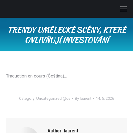
TRENDY UMĚLECKÉ SCÉNY, KTERÉ
OVLIVŇUJÍ INVESTOVÁNÍ
You are here:
Traduction en cours (Čeština)…
Category:
Uncategorized @cs
By
laurent
14. 5. 2026
Author:
laurent