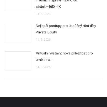
investicní správy: text o 60
stránk[6D[K
14. 5. 2026
Nejlepší postupy pro úspěšný růst díky
Private Equity
14. 5. 2026
Virtuální výstavy: nová příležitost pro
umělce a…
14. 5. 2026