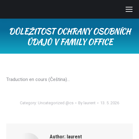
DŮLEŽITOST OCHRANY OSOBNÍCH
ÚDAJŮ V FAMILY OFFICE
You are here:
Traduction en cours (Čeština)…
Category:
Uncategorized @cs
By
laurent
13. 5. 2026
Author:
laurent