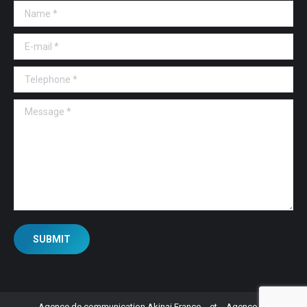
Name *
E-mail *
Telephone *
Message *
SUBMIT
Agence de communication Akinai France
et
Agence de