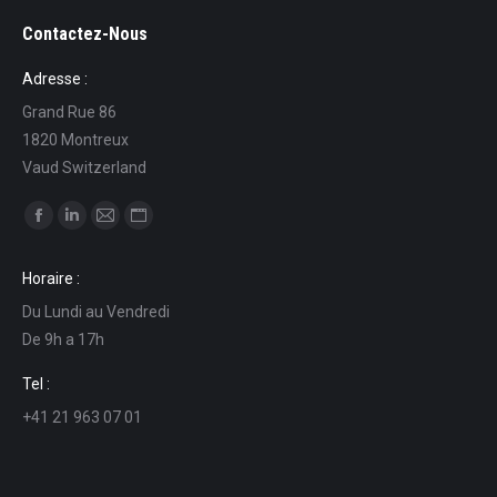
Contactez-Nous
Adresse :
Grand Rue 86
1820 Montreux
Vaud Switzerland
Find us on:
Facebook
Linkedin
Mail
Website
page
page
page
page
Horaire :
opens
opens
opens
opens
Du Lundi au Vendredi
in
in
in
in
De 9h a 17h
new
new
new
new
window
window
window
window
Tel :
+41 21 963 07 01