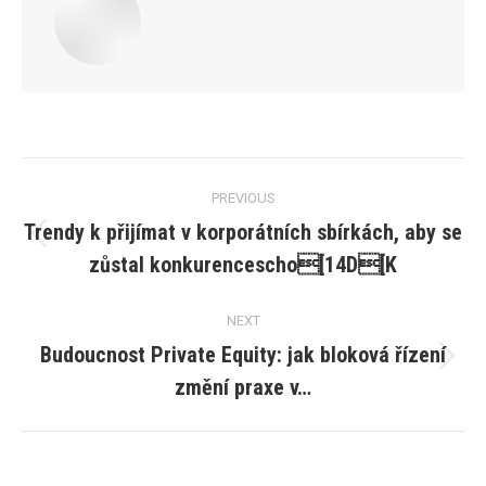
Post
PREVIOUS
navigation
Trendy k přijímat v korporátních sbírkách, aby se
Previous
zůstal konkurencescho[14D[K
post:
NEXT
Budoucnost Private Equity: jak bloková řízení
Next
změní praxe v…
post: