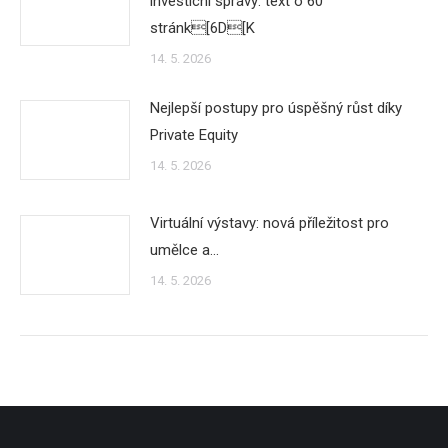
investicní správy: text o 60
stránk[6D[K
14. 5. 2026
Nejlepší postupy pro úspěšný růst díky
Private Equity
14. 5. 2026
Virtuální výstavy: nová příležitost pro
umělce a…
14. 5. 2026