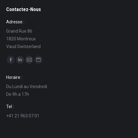
Contactez-Nous
Adresse :
Grand Rue 86
1820 Montreux
Vaud Switzerland
Find us on:
Facebook
Linkedin
Mail
Website
page
page
page
page
Horaire :
opens
opens
opens
opens
Du Lundi au Vendredi
in
in
in
in
De 9h a 17h
new
new
new
new
window
window
window
window
Tel :
+41 21 963 07 01