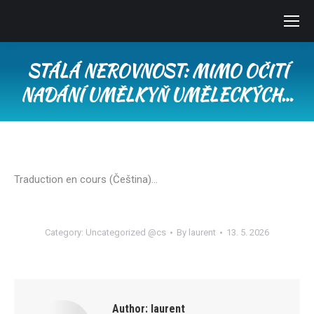
STÁLÁ NEROVNOST: MIMO OČITÍ
NADÁNÍ UMĚLKYŇ UMĚLECKÝCH…
You are here:
Traduction en cours (Čeština)…
Category:
Uncategorized @cs
By
laurent
13. 5. 2026
Author:
laurent