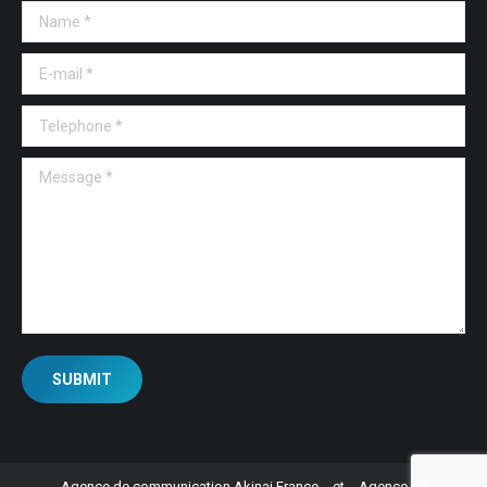
Name *
E-mail *
Telephone *
Message *
SUBMIT
Agence de communication Akinai France
et
Agence de