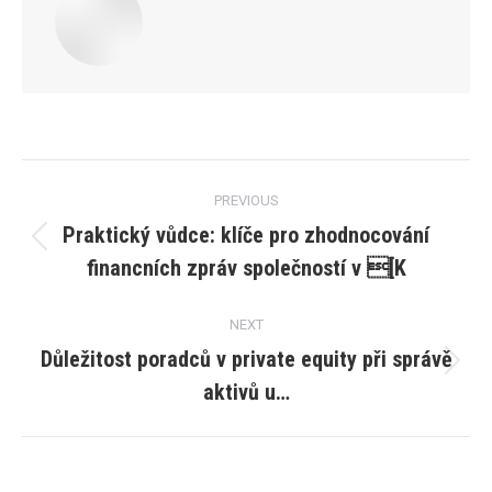
Post
PREVIOUS
navigation
Praktický vůdce: klíče pro zhodnocování
Previous
financních zpráv společností v [K
post:
NEXT
Důležitost poradců v private equity při správě
Next
aktivů u…
post: