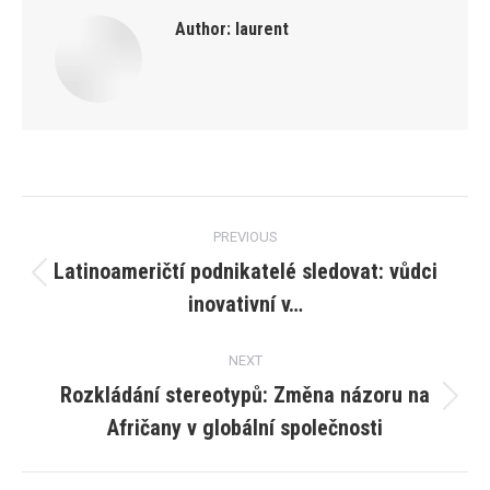
Author:
laurent
Post
PREVIOUS
navigation
Latinoameričtí podnikatelé sledovat: vůdci
Previous
inovativní v…
post:
NEXT
Rozkládání stereotypů: Změna názoru na
Next
Afričany v globální společnosti
post: