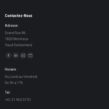
Contactez-Nous
Adresse :
Grand Rue 86
1820 Montreux
Vaud Switzerland
Find us on:
Facebook
Linkedin
Mail
Website
page
page
page
page
Horaire :
opens
opens
opens
opens
Du Lundi au Vendredi
in
in
in
in
De 9h a 17h
new
new
new
new
window
window
window
window
Tel :
+41 21 963 07 01