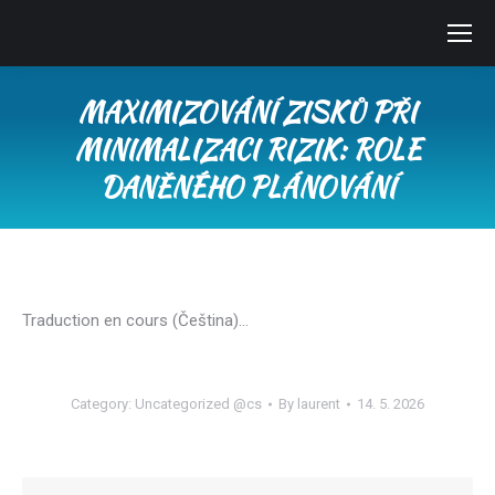
MAXIMIZOVÁNÍ ZISKŮ PŘI
MINIMALIZACI RIZIK: ROLE
DANĚNÉHO PLÁNOVÁNÍ
You are here:
Traduction en cours (Čeština)…
Category:
Uncategorized @cs
By
laurent
14. 5. 2026