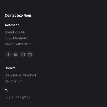
Contactez-Nous
Adresse :
Grand Rue 86
1820 Montreux
Vaud Switzerland
Find us on:
Facebook
Linkedin
Mail
Website
page
page
page
page
Horaire :
opens
opens
opens
opens
Du Lundi au Vendredi
in
in
in
in
De 9h a 17h
new
new
new
new
window
window
window
window
Tel :
+41 21 963 07 01