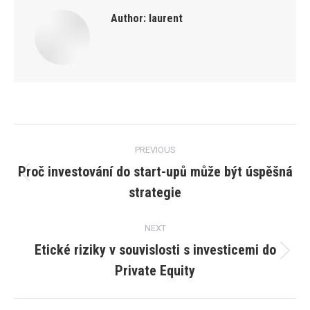
Author:
laurent
Post
PREVIOUS
navigation
Proč investování do start-upů může být úspěšná
Previous
strategie
post:
NEXT
Etické riziky v souvislosti s investicemi do
Next
Private Equity
post: