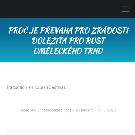
PROČ JE PŘEVAHA PRO ZRÁDOSTÍ
DŮLEŽITÁ PRO RŮST
UMĚLECKÉHO TRHU
You are here:
Traduction en cours (Čeština)…
Category:
Uncategorized @cs
By
laurent
13. 5. 2026