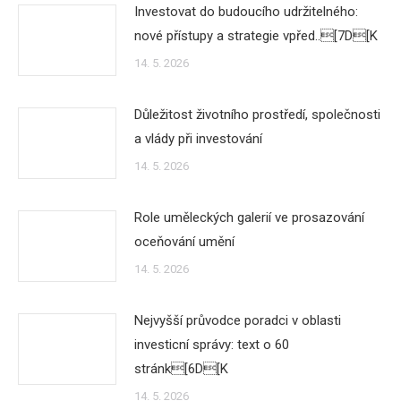
Investovat do budoucího udržitelného:
nové přístupy a strategie vpřed..[7D[K
14. 5. 2026
Důležitost životního prostředí, společnosti
a vlády při investování
14. 5. 2026
Role uměleckých galerií ve prosazování
oceňování umění
14. 5. 2026
Nejvyšší průvodce poradci v oblasti
investicní správy: text o 60
stránk[6D[K
14. 5. 2026