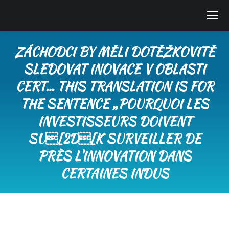
ZÁCHODCI BY MĚLI DOTĚŽKOVITĚ
SLEDOVAT INOVACE V OBLASTI
CERT… THIS TRANSLATION IS FOR
THE SENTENCE „POURQUOI LES
INVESTISSEURS DOIVENT
SU[2D[K SURVEILLER DE
PRÈS L’INNOVATION DANS
CERTAINES INDUS
You are here: