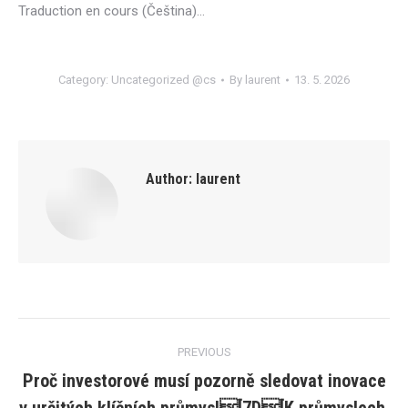
Traduction en cours (Čeština)…
Category:
Uncategorized @cs
By
laurent
13. 5. 2026
Author:
laurent
Post
PREVIOUS
navigation
Proč investorové musí pozorně sledovat inovace