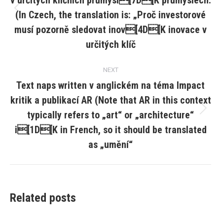
v určitých klíčních průmysl[7D[K průmyslech.
(In Czech, the translation is: „Proč investorové
Previous
post:
musí pozorně sledovat inov[4D[K inovace v
určitých klíč
NEXT
Text naps written v anglickém na téma Impact
kritik a publikací AR (Note that AR in this context
typically refers to „art“ or „architecture“
Next
post:
i[1D[K in French, so it should be translated
as „umění“
Related posts