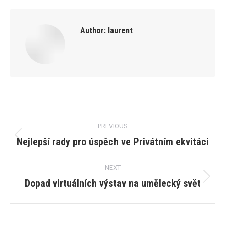
Author:
laurent
Post
PREVIOUS
navigation
Nejlepší rady pro úspěch ve Privátním ekvitáci
Previous
post:
NEXT
Dopad virtuálních výstav na umělecký svět
Next
post: