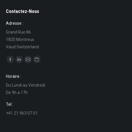
Contactez-Nous
Adresse :
Grand Rue 86
1820 Montreux
Vaud Switzerland
Find us on:
Facebook
Linkedin
Mail
Website
page
page
page
page
Horaire :
opens
opens
opens
opens
Du Lundi au Vendredi
in
in
in
in
De 9h a 17h
new
new
new
new
window
window
window
window
Tel :
+41 21 963 07 01