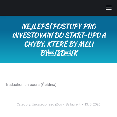
NEJLEPŠÍ POSTUPY PRO
INVESTOVÁNÍ DO START-UPŮ A
CHYBY, KTERÉ BY MĚLI
BÝ[2D[K
You are here:
Traduction en cours (Čeština)…
Category:
Uncategorized @cs
By
laurent
13. 5. 2026