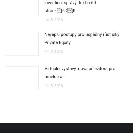
investicní správy: text o 60
stránk[6D[K
14. 5. 2026
Nejlepší postupy pro úspěšný růst díky
Private Equity
14. 5. 2026
Virtuální výstavy: nová příležitost pro
umělce a…
14. 5. 2026