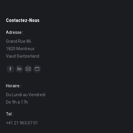
Contactez-Nous
Adresse :
Grand Rue 86
1820 Montreux
Vaud Switzerland
Find us on:
Facebook
Linkedin
Mail
Website
page
page
page
page
Horaire :
opens
opens
opens
opens
Du Lundi au Vendredi
in
in
in
in
De 9h a 17h
new
new
new
new
window
window
window
window
Tel :
+41 21 963 07 01