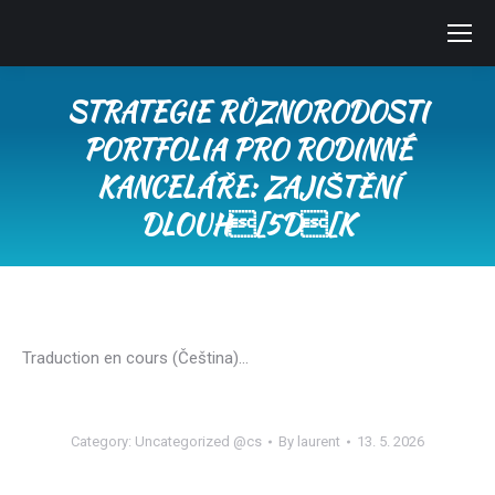
STRATEGIE RŮZNORODOSTI
PORTFOLIA PRO RODINNÉ
KANCELÁŘE: ZAJIŠTĚNÍ
DLOUH[5D[K
You are here:
Traduction en cours (Čeština)…
Category:
Uncategorized @cs
By
laurent
13. 5. 2026