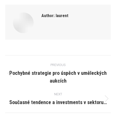
Author:
laurent
Post
PREVIOUS
navigation
Pochybné strategie pro úspěch v uměleckých
Previous
aukcích
post:
NEXT
Současné tendence a investments v sektoru…
Next
post: