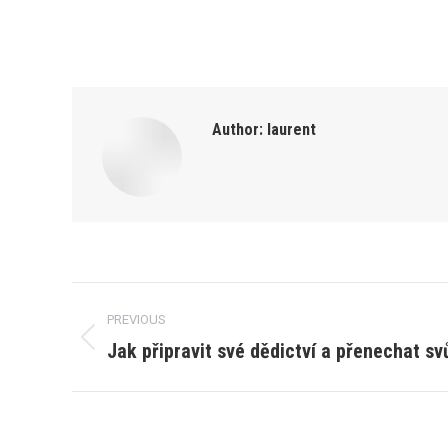
Author:
laurent
Post
PREVIOUS
navigation
Jak připravit své dědictví a přenechat s
Previous
post: