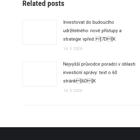
Related posts
Investovat do budoucího
udržitelného: nové přístupy a
strategie vpřed..[7D[K
14. 5. 2026
Nejvyšší průvodce poradci v oblasti
investicní správy: text o 60
stránk[6D[K
14. 5. 2026