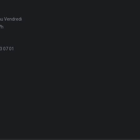
au Vendredi
7h
3 07 01