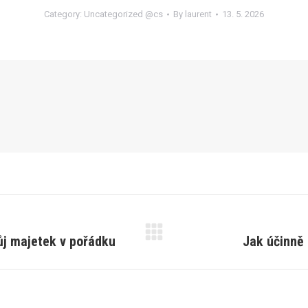
Category:
Uncategorized @cs
By
laurent
13. 5. 2026
vůj majetek v pořádku
Jak účinně 
Next
post: