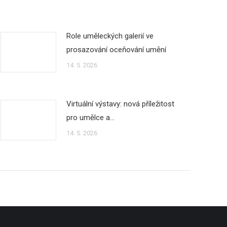
Role uměleckých galerií ve
prosazování oceňování umění
14. 5. 2026
Virtuální výstavy: nová příležitost
pro umělce a…
14. 5. 2026