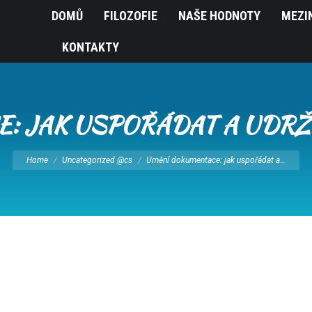
DOMŮ
FILOZOFIE
NAŠE HODNOTY
MEZI
KONTAKTY
: JAK USPOŘÁDAT A UDR
You are here:
Home
Uncategorized @cs
Umění dokumentace: jak uspořádat a…