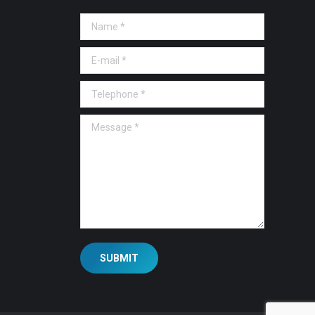
Name *
E-mail *
Telephone *
Message *
SUBMIT