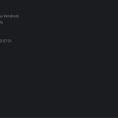
au Vendredi
7h
3 07 01