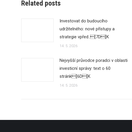
Related posts
Investovat do budoucího
udržitelného: nové přístupy a
strategie vpřed..[7D[K
14. 5. 2026
Nejvyšší průvodce poradci v oblasti
investicní správy: text o 60
stránk[6D[K
14. 5. 2026