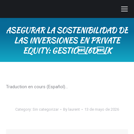
ASEGURAR LA SOSTENIBILIDAD DE
LAS INVERSIONES EN PRIVATE
EQUITY: GESTIÓ[6D[K
You are here:
Traduction en cours (Español)…
Category:
Sin categorizar
By
laurent
13 de mayo de 2026