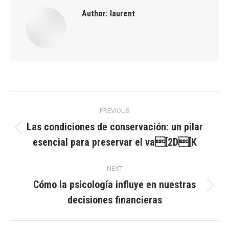
Author:
laurent
Post
PREVIOUS
navigation
Las condiciones de conservación: un pilar
Previous
esencial para preservar el va[2D[K
post:
NEXT
Cómo la psicología influye en nuestras
Next
decisiones financieras
post: