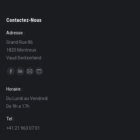
Contactez-Nous
Adresse :
Grand Rue 86
1820 Montreux
Vaud Switzerland
Find us on:
Facebook
Linkedin
Mail
Website
page
page
page
page
Horaire :
opens
opens
opens
opens
Du Lundi au Vendredi
in
in
in
in
De 9h a 17h
new
new
new
new
window
window
window
window
Tel :
+41 21 963 07 01