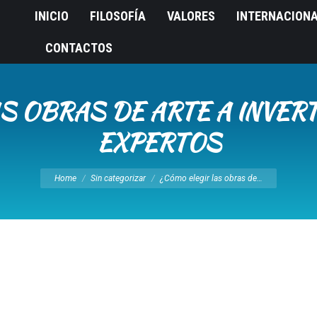
INICIO
FILOSOFÍA
VALORES
INTERNACION
CONTACTOS
S OBRAS DE ARTE A INVER
EXPERTOS
You are here:
Home
Sin categorizar
¿Cómo elegir las obras de…