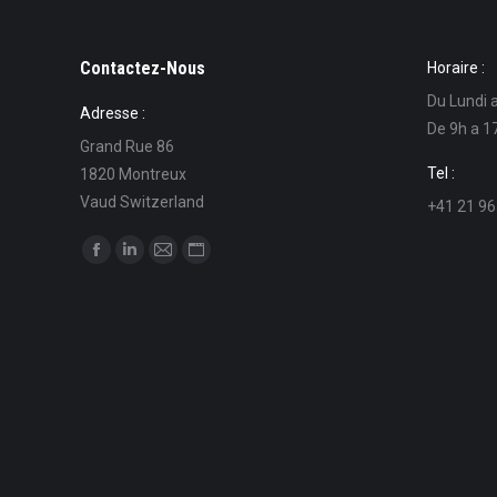
Contactez-Nous
Horaire :
Du Lundi 
Adresse :
De 9h a 1
Grand Rue 86
Tel :
1820 Montreux
Vaud Switzerland
+41 21 96
Find us on:
Facebook
Linkedin
Mail
Website
page
page
page
page
opens
opens
opens
opens
in
in
in
in
new
new
new
new
window
window
window
window