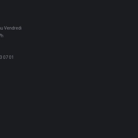
au Vendredi
7h
3 07 01