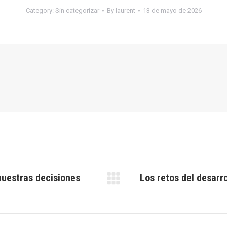
Category:
Sin categorizar
By
laurent
13 de mayo de 2026
nuestras decisiones
Los retos del desarro
Next
post: