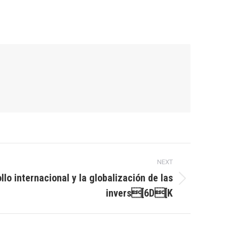
NEXT
llo internacional y la globalización de las
invers[6D[K