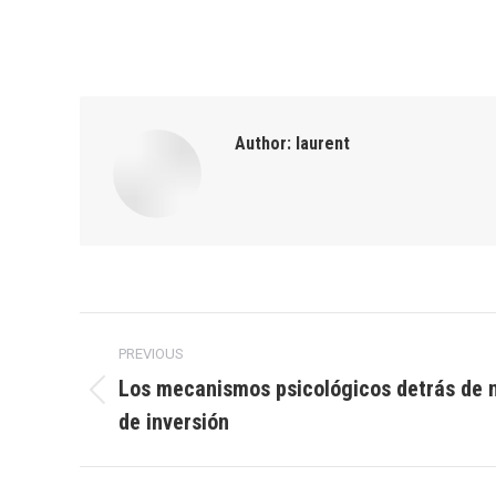
Author:
laurent
Post
PREVIOUS
navigation
Los mecanismos psicológicos detrás de 
Previous
de inversión
post: