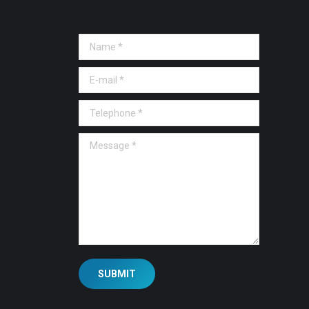
Name *
E-mail *
Telephone *
Message *
SUBMIT