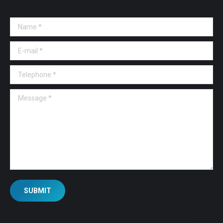
Name *
E-mail *
Telephone *
Message *
SUBMIT