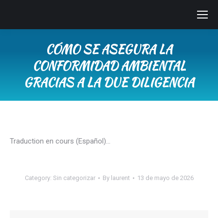
CÓMO SE ASEGURA LA
CONFORMIDAD AMBIENTAL
GRACIAS A LA DUE DILIGENCIA
You are here:
Traduction en cours (Español)…
Category:
Sin categorizar
By
laurent
13 de mayo de 2026