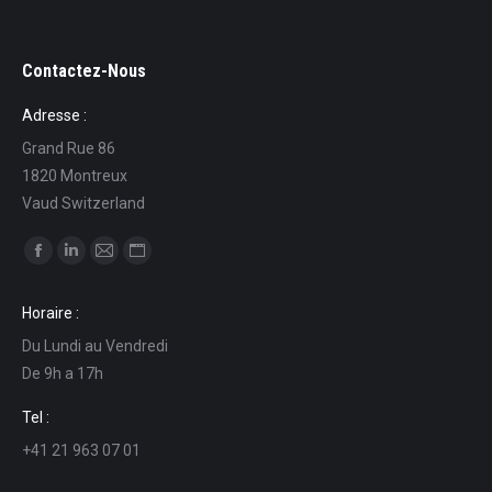
Contactez-Nous
Adresse :
Grand Rue 86
1820 Montreux
Vaud Switzerland
Find us on:
Facebook
Linkedin
Mail
Website
page
page
page
page
Horaire :
opens
opens
opens
opens
Du Lundi au Vendredi
in
in
in
in
De 9h a 17h
new
new
new
new
window
window
window
window
Tel :
+41 21 963 07 01