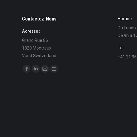
Contactez-Nous
Horaire :
Du Lundi 
Adresse :
De 9h a 1
Grand Rue 86
Tel :
1820 Montreux
Vaud Switzerland
+41 21 96
Find us on:
Facebook
Linkedin
Mail
Website
page
page
page
page
opens
opens
opens
opens
in
in
in
in
new
new
new
new
window
window
window
window