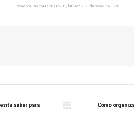
Category:
Sin categorizar
By
laurent
13 de mayo de 2026
cesita saber para
Cómo organizar
Next
post: