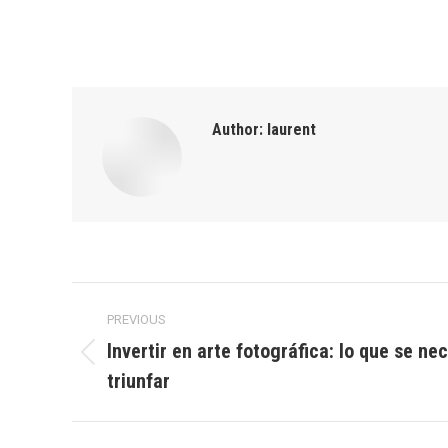
Author:
laurent
Post
PREVIOUS
navigation
Invertir en arte fotográfica: lo que se ne
Previous
triunfar
post: