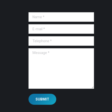
Name *
E-mail *
Telephone *
Message *
SUBMIT