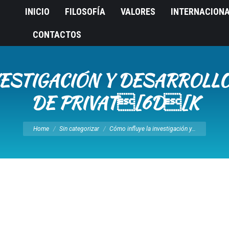
INICIO
FILOSOFÍA
VALORES
INTERNACION
CONTACTOS
VESTIGACIÓN Y DESARROLLO
DE PRIVAT[6D[K
You are here:
Home
Sin categorizar
Cómo influye la investigación y…