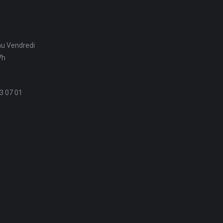
au Vendredi
7h
3 07 01