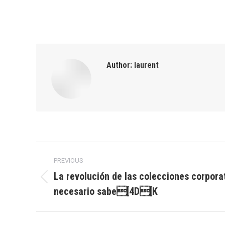
Author:
laurent
Post
PREVIOUS
navigation
La revolución de las colecciones corporat
Previous
necesario sabe[4D[K
post: