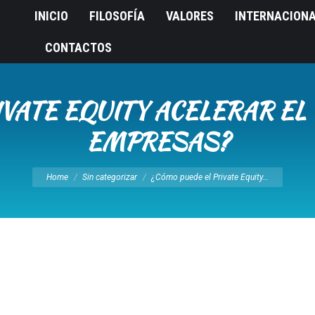
INICIO
FILOSOFÍA
VALORES
INTERNACION
CONTACTOS
VATE EQUITY ACELERAR EL
EMPRESAS?
You are here:
Home
Sin categorizar
¿Cómo puede el Private Equity…