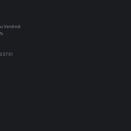
au Vendredi
7h
3 07 01