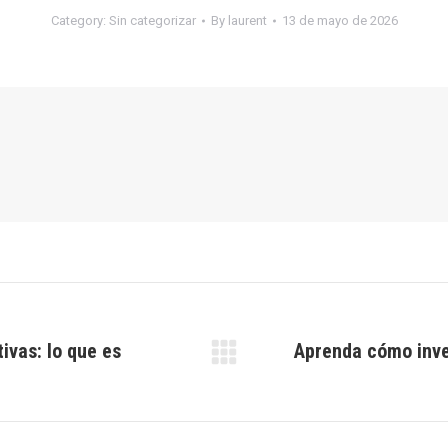
Category:
Sin categorizar
By
laurent
13 de mayo de 2026
ivas: lo que es
Aprenda cómo inver
Next
post: