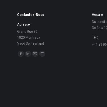
Contactez-Nous
Horaire :
Du Lundi 
Adresse :
De 9h a 1
Grand Rue 86
Tel :
1820 Montreux
Vaud Switzerland
+41 21 96
Find us on:
Facebook
Linkedin
Mail
Website
page
page
page
page
opens
opens
opens
opens
in
in
in
in
new
new
new
new
window
window
window
window