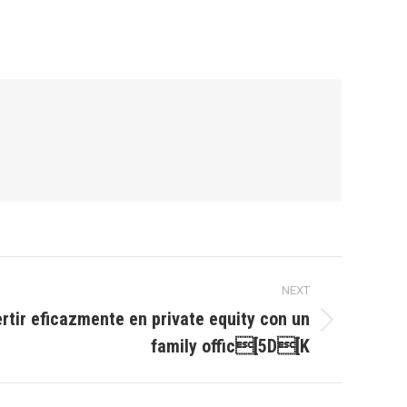
NEXT
tir eficazmente en private equity con un
family offic[5D[K