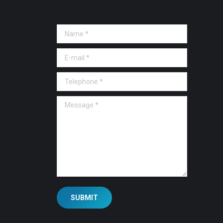
Name *
E-mail *
Telephone *
Message *
SUBMIT