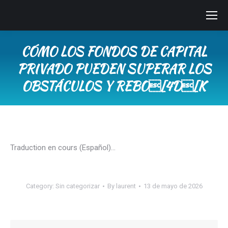
CÓMO LOS FONDOS DE CAPITAL
PRIVADO PUEDEN SUPERAR LOS
OBSTÁCULOS Y REBO[4D[K
You are here:
Traduction en cours (Español)…
Category:
Sin categorizar
By
laurent
13 de mayo de 2026