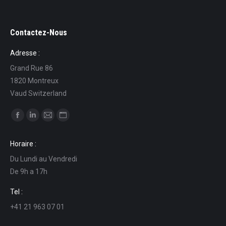
Contactez-Nous
Adresse :
Grand Rue 86
1820 Montreux
Vaud Switzerland
Find us on:
Facebook
Linkedin
Mail
Website
page
page
page
page
Horaire :
opens
opens
opens
opens
Du Lundi au Vendredi
in
in
in
in
De 9h a 17h
new
new
new
new
window
window
window
window
Tel :
+41 21 963 07 01