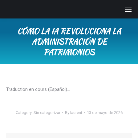
CÓMO LA IA REVOLUCIONA LA
ADMINISTRACIÓN DE
PATRIMONIOS
You are here:
Traduction en cours (Español)…
Category:
Sin categorizar
By
laurent
13 de mayo de 2026