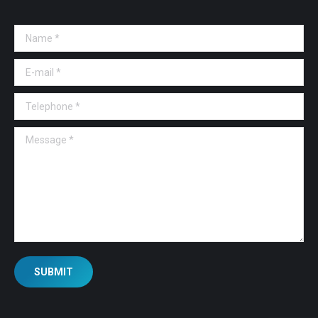
Name *
E-mail *
Telephone *
Message *
SUBMIT