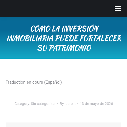
CÓMO LA INVERSIÓN
INMOBILIARIA PUEDE FORTALECER
SU PATRIMONIO
You are here:
Traduction en cours (Español)…
Category:
Sin categorizar
By
laurent
13 de mayo de 2026