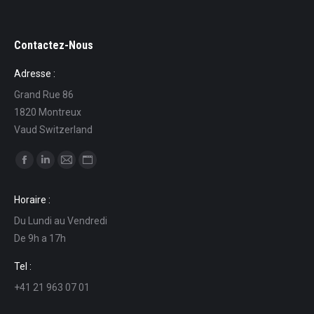
Contactez-Nous
Adresse :
Grand Rue 86
1820 Montreux
Vaud Switzerland
Find us on:
Facebook
Linkedin
Mail
Website
page
page
page
page
Horaire :
opens
opens
opens
opens
Du Lundi au Vendredi
in
in
in
in
De 9h a 17h
new
new
new
new
window
window
window
window
Tel :
+41 21 963 07 01