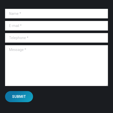
Name *
E-mail *
Telephone *
Message *
SUBMIT