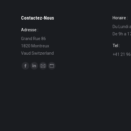
Contactez-Nous
Horaire :
Du Lundi 
Adresse :
De 9h a 1
Grand Rue 86
Tel :
1820 Montreux
Vaud Switzerland
+41 21 96
Find us on:
Facebook
Linkedin
Mail
Website
page
page
page
page
opens
opens
opens
opens
in
in
in
in
new
new
new
new
window
window
window
window