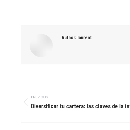
Author:
laurent
Post
PREVIOUS
navigation
Diversificar tu cartera: las claves de la 
Previous
post: