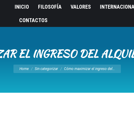
INICIO
FILOSOFÍA
VALORES
INTERNACION
CONTACTOS
R EL INGRESO DEL ALQUI
You are here:
Home
Sin categorizar
Cómo maximizar el ingreso del…