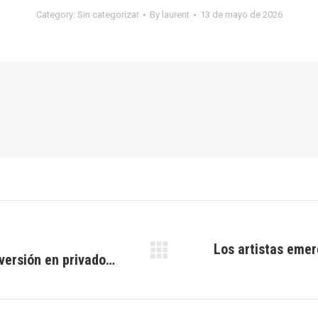
Category:
Sin categorizar
By
laurent
13 de mayo de 2026
Los artistas emer
inversión en privado…
Next
post: