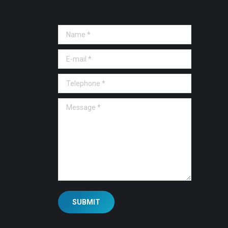
Name *
E-mail *
Telephone *
Message *
SUBMIT