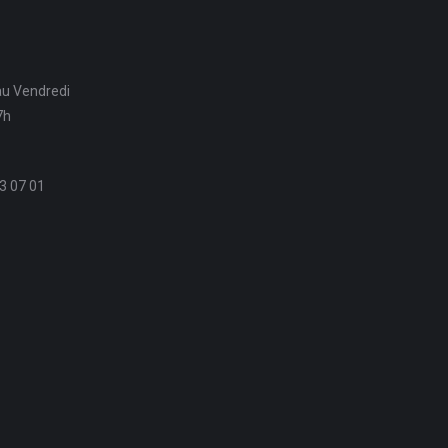
au Vendredi
7h
3 07 01