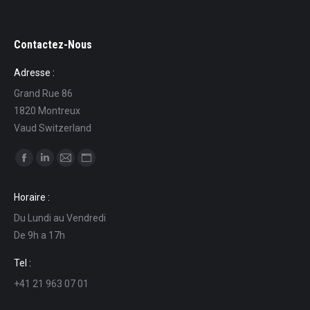
Contactez-Nous
Adresse :
Grand Rue 86
1820 Montreux
Vaud Switzerland
Find us on:
Facebook
Linkedin
Mail
Website
page
page
page
page
Horaire :
opens
opens
opens
opens
Du Lundi au Vendredi
in
in
in
in
De 9h a 17h
new
new
new
new
window
window
window
window
Tel :
+41 21 963 07 01