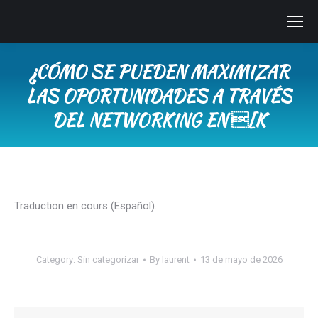
¿CÓMO SE PUEDEN MAXIMIZAR
LAS OPORTUNIDADES A TRAVÉS
DEL NETWORKING EN [K
You are here:
Traduction en cours (Español)…
Category:
Sin categorizar
By
laurent
13 de mayo de 2026