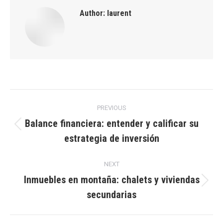
Author:
laurent
Post
PREVIOUS
navigation
Balance financiera: entender y calificar su
Previous
estrategia de inversión
post:
NEXT
Inmuebles en montaña: chalets y viviendas
Next
secundarias
post: