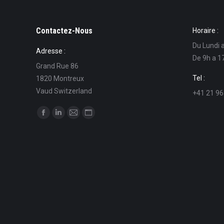
Contactez-Nous
Horaire :
Du Lundi 
Adresse :
De 9h a 1
Grand Rue 86
Tel :
1820 Montreux
Vaud Switzerland
+41 21 96
Find us on:
Facebook
Linkedin
Mail
Website
page
page
page
page
opens
opens
opens
opens
in
in
in
in
new
new
new
new
window
window
window
window