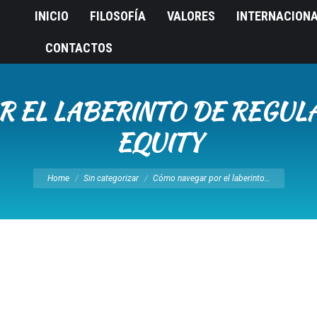
INICIO
FILOSOFÍA
VALORES
INTERNACION
CONTACTOS
 EL LABERINTO DE REGULA
EQUITY
You are here:
Home
Sin categorizar
Cómo navegar por el laberinto…