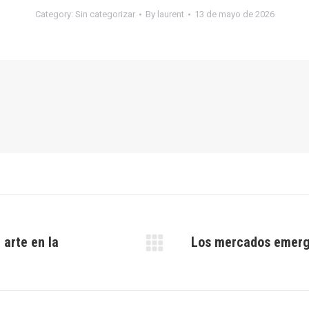
Category:
Sin categorizar
By
laurent
13 de mayo de 2026
 arte en la
Los mercados emergen
Next
post: