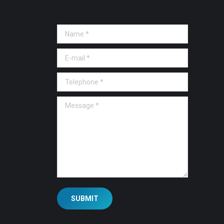
Name *
E-mail *
Telephone *
Message *
SUBMIT