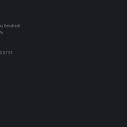
au Vendredi
7h
3 07 01