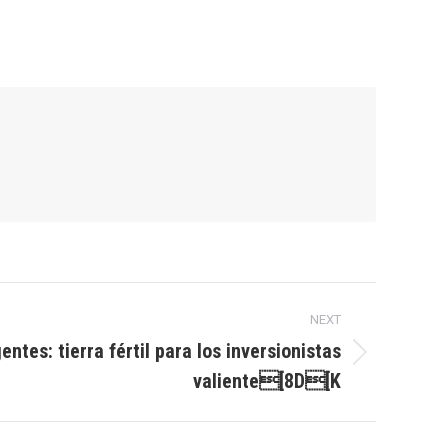
NEXT
tes: tierra fértil para los inversionistas
valiente[8D[K