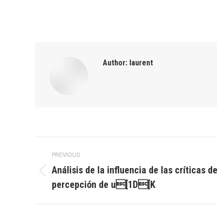
Author:
laurent
Post
PREVIOUS
navigation
Análisis de la influencia de las críticas de
Previous
percepción de u[1D[K
post: