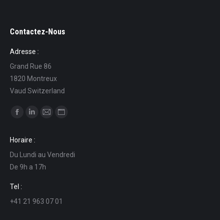
Contactez-Nous
Adresse :
Grand Rue 86
1820 Montreux
Vaud Switzerland
Find us on:
Facebook
Linkedin
Mail
Website
page
page
page
page
Horaire :
opens
opens
opens
opens
Du Lundi au Vendredi
in
in
in
in
De 9h a 17h
new
new
new
new
window
window
window
window
Tel :
+41 21 963 07 01