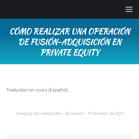
CÓMO REALIZAR UNA OPERACIÓN
DE FUSIÓN-ADQUISICIÓN EN
PRIVATE EQUITY
You are here:
Traduction en cours (Español)…
Category:
Sin categorizar
By
laurent
13 de mayo de 2026