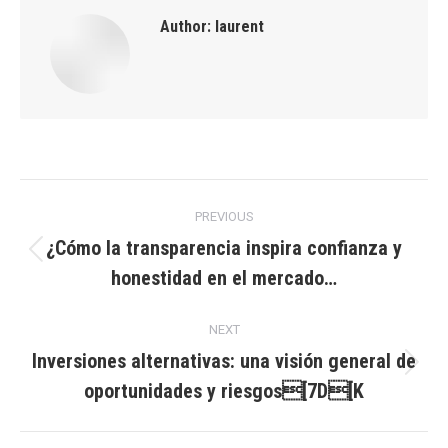
Author:
laurent
Post
PREVIOUS
navigation
¿Cómo la transparencia inspira confianza y
Previous
honestidad en el mercado…
post:
NEXT
Inversiones alternativas: una visión general de
Next
oportunidades y riesgos[7D[K
post: