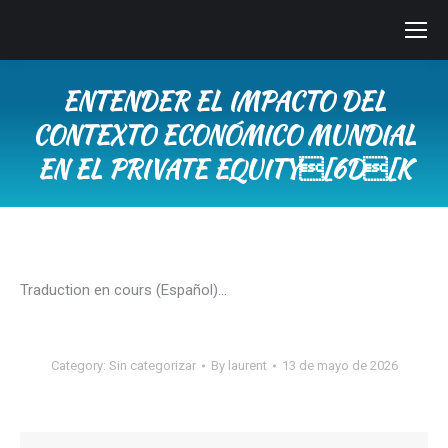
ENTENDER EL IMPACTO DEL
CONTEXTO ECONÓMICO MUNDIAL
EN EL PRIVATE EQUITY[6D[K
You are here:
Traduction en cours (Español)…
Category:
Sin categorizar
By
laurent
13 de mayo de 2026