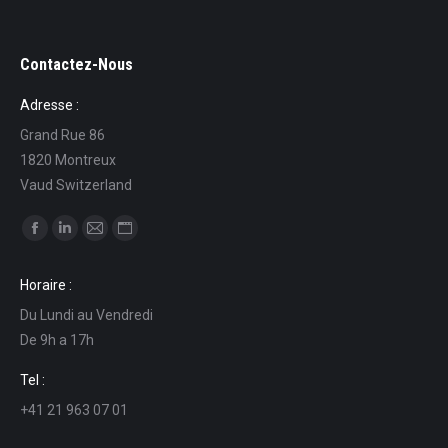
Contactez-Nous
Adresse :
Grand Rue 86
1820 Montreux
Vaud Switzerland
Find us on:
Facebook
Linkedin
Mail
Website
page
page
page
page
Horaire :
opens
opens
opens
opens
Du Lundi au Vendredi
in
in
in
in
De 9h a 17h
new
new
new
new
window
window
window
window
Tel :
+41 21 963 07 01