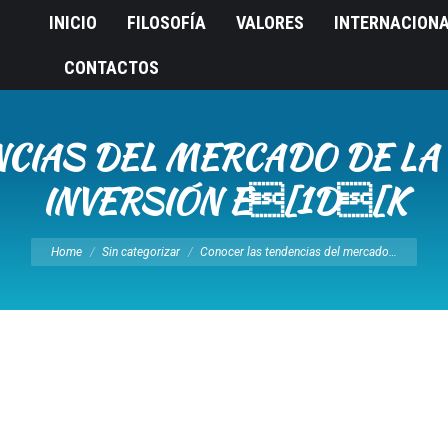
INICIO
FILOSOFÍA
VALORES
INTERNACION
CONTACTOS
CIAS DEL MERCADO DE LA
INVERSIÓN E[1D[K
You are here:
Home
Sin categorizar
Conocer las tendencias del mercado…