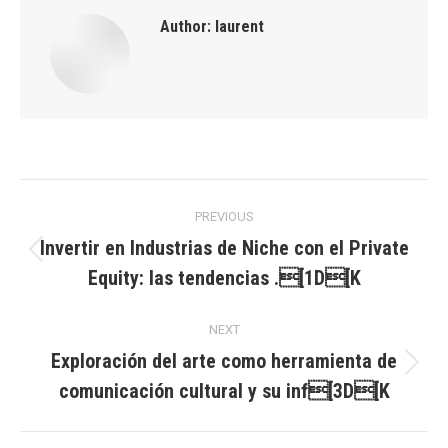
Author:
laurent
Post
PREVIOUS
navigation
Invertir en Industrias de Niche con el Private
Previous
Equity: las tendencias .[1D[K
post:
NEXT
Exploración del arte como herramienta de
Next
comunicación cultural y su inf[3D[K
post: