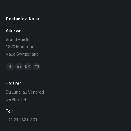
Contactez-Nous
Adresse :
Grand Rue 86
1820 Montreux
Vaud Switzerland
Find us on:
Facebook
Linkedin
Mail
Website
page
page
page
page
Horaire :
opens
opens
opens
opens
Du Lundi au Vendredi
in
in
in
in
De 9h a 17h
new
new
new
new
window
window
window
window
Tel :
+41 21 963 07 01