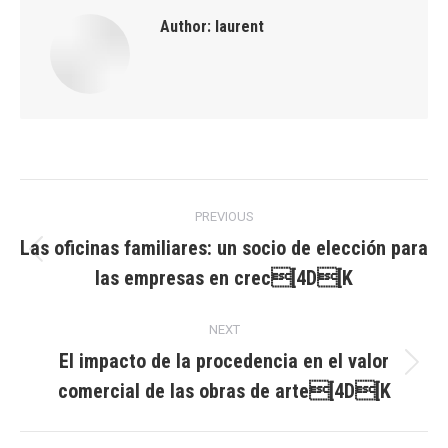
Author:
laurent
Post
PREVIOUS
navigation
Las oficinas familiares: un socio de elección para
Previous
las empresas en crec[4D[K
post:
NEXT
El impacto de la procedencia en el valor
Next
comercial de las obras de arte[4D[K
post: