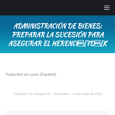
ADMINISTRACIÓN DE BIENES:
PREPARAR LA SUCESIÓN PARA
ASEGURAR EL HERENCI[7D[K
You are here:
Traduction en cours (Español)…
Category:
Sin categorizar
By
laurent
14 de mayo de 2026