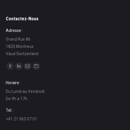
Contactez-Nous
Adresse :
Grand Rue 86
1820 Montreux
Vaud Switzerland
Find us on:
Facebook
Linkedin
Mail
Website
page
page
page
page
Horaire :
opens
opens
opens
opens
Du Lundi au Vendredi
in
in
in
in
De 9h a 17h
new
new
new
new
window
window
window
window
Tel :
+41 21 963 07 01