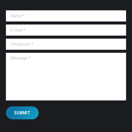
Name *
E-mail *
Telephone *
Message *
SUBMIT