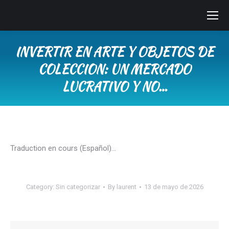
INVERTIR EN ARTE Y OBJETOS DE
COLECCION: UN MERCADO
LUCRATIVO Y NO…
You are here:
Traduction en cours (Español)…
Category:
Sin categorizar
By
laurent
13 de mayo de 2026