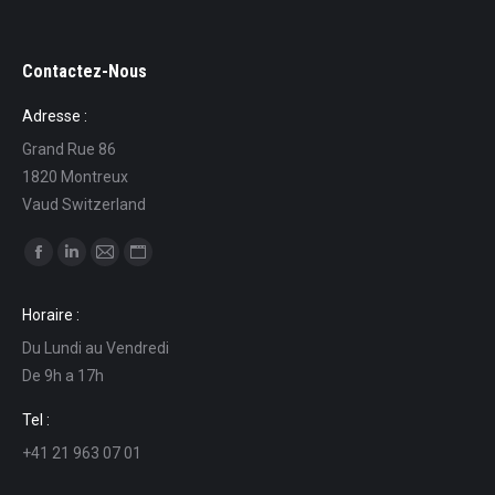
Contactez-Nous
Adresse :
Grand Rue 86
1820 Montreux
Vaud Switzerland
Find us on:
Facebook
Linkedin
Mail
Website
page
page
page
page
Horaire :
opens
opens
opens
opens
Du Lundi au Vendredi
in
in
in
in
De 9h a 17h
new
new
new
new
window
window
window
window
Tel :
+41 21 963 07 01