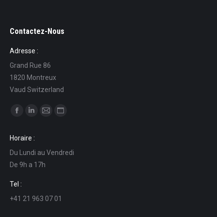
Contactez-Nous
Adresse :
Grand Rue 86
1820 Montreux
Vaud Switzerland
Find us on:
Facebook
Linkedin
Mail
Website
page
page
page
page
Horaire :
opens
opens
opens
opens
Du Lundi au Vendredi
in
in
in
in
De 9h a 17h
new
new
new
new
window
window
window
window
Tel :
+41 21 963 07 01