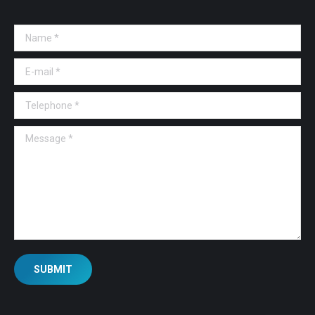
Name *
E-mail *
Telephone *
Message *
SUBMIT