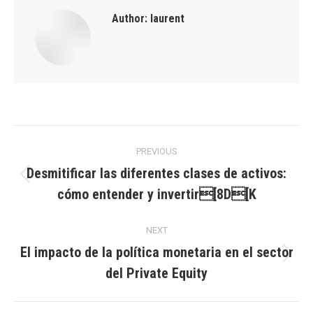
Author:
laurent
Post
PREVIOUS
navigation
Desmitificar las diferentes clases de activos:
Previous
cómo entender y invertir[8D[K
post:
NEXT
El impacto de la política monetaria en el sector
Next
del Private Equity
post: