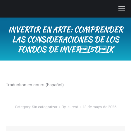
INVERTIR EN ARTE: COMPRENDER
LAS CONSIDERACIONES DE LOS
FONDOS DE INVER[5D[K
You are here:
Traduction en cours (Español)…
Category:
Sin categorizar
By
laurent
13 de mayo de 2026