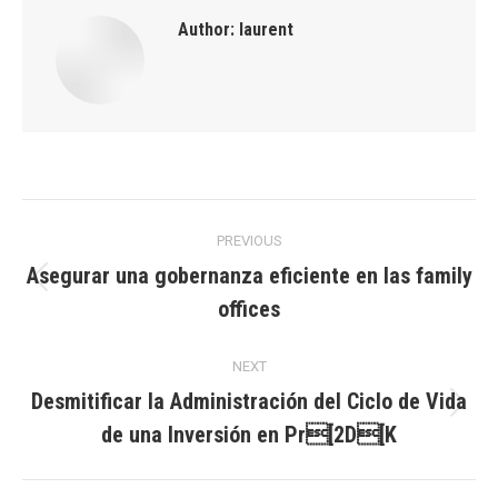
Author:
laurent
Post
PREVIOUS
navigation
Asegurar una gobernanza eficiente en las family
Previous
offices
post:
NEXT
Desmitificar la Administración del Ciclo de Vida
Next
de una Inversión en Pr[2D[K
post: