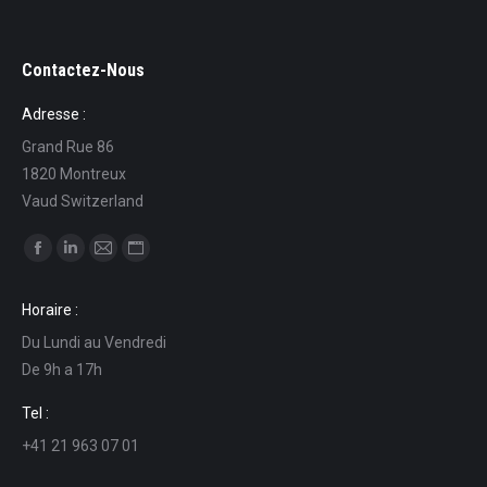
Contactez-Nous
Adresse :
Grand Rue 86
1820 Montreux
Vaud Switzerland
Find us on:
Facebook
Linkedin
Mail
Website
page
page
page
page
Horaire :
opens
opens
opens
opens
Du Lundi au Vendredi
in
in
in
in
De 9h a 17h
new
new
new
new
window
window
window
window
Tel :
+41 21 963 07 01