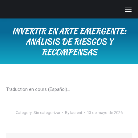
INVERTIR EN ARTE EMERGENTE:
ANÁLISIS DE RIESGOS Y
RECOMPENSAS
You are here:
Traduction en cours (Español)…
Category:
Sin categorizar
By
laurent
13 de mayo de 2026