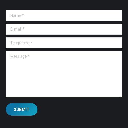
Name *
E-mail *
Telephone *
Message *
SUBMIT