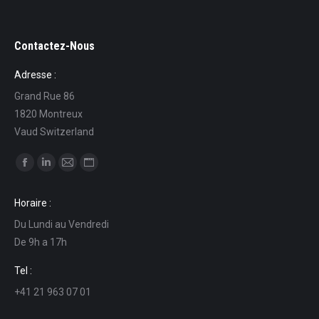
Contactez-Nous
Adresse :
Grand Rue 86
1820 Montreux
Vaud Switzerland
Find us on:
Facebook
Linkedin
Mail
Website
page
page
page
page
Horaire :
opens
opens
opens
opens
Du Lundi au Vendredi
in
in
in
in
De 9h a 17h
new
new
new
new
window
window
window
window
Tel :
+41 21 963 07 01