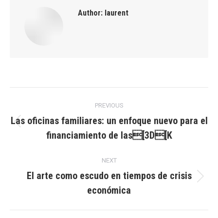
Author:
laurent
Post
PREVIOUS
navigation
Las oficinas familiares: un enfoque nuevo para el
Previous
financiamiento de las[3D[K
post:
NEXT
El arte como escudo en tiempos de crisis
Next
económica
post: