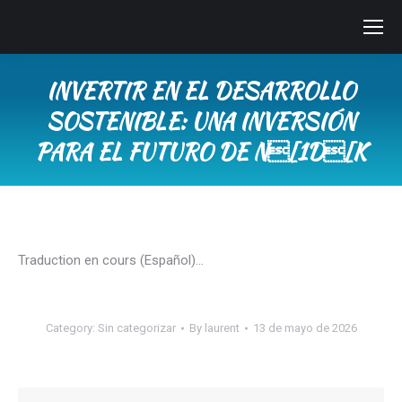
INVERTIR EN EL DESARROLLO
SOSTENIBLE: UNA INVERSIÓN
PARA EL FUTURO DE N[1D[K
You are here:
Traduction en cours (Español)…
Category:
Sin categorizar
By
laurent
13 de mayo de 2026