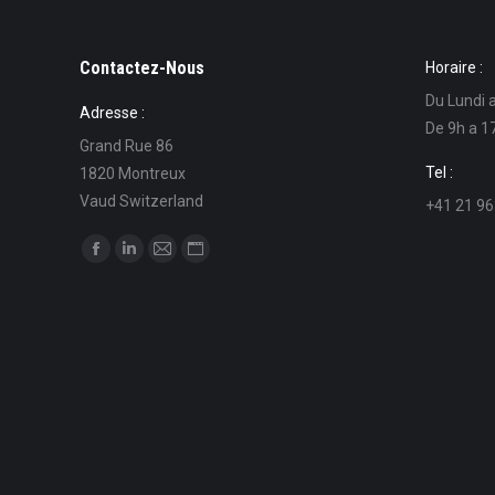
Contactez-Nous
Horaire :
Du Lundi 
Adresse :
De 9h a 1
Grand Rue 86
Tel :
1820 Montreux
Vaud Switzerland
+41 21 96
Find us on:
Facebook
Linkedin
Mail
Website
page
page
page
page
opens
opens
opens
opens
in
in
in
in
new
new
new
new
window
window
window
window