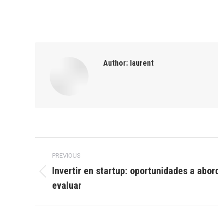
Author:
laurent
Post
PREVIOUS
navigation
Invertir en startup: oportunidades a abor
Previous
evaluar
post: