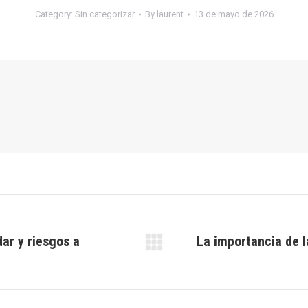
Category:
Sin categorizar
By
laurent
13 de mayo de 2026
dar y riesgos a
La importancia de l
Next
post: