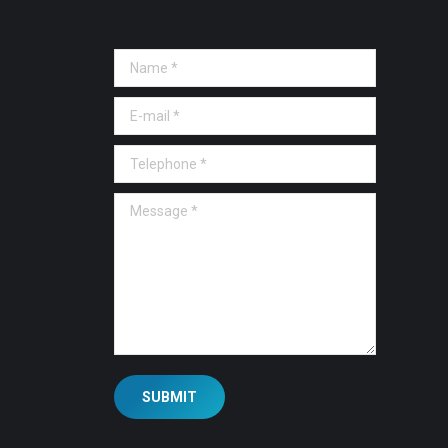
Name *
E-mail *
Telephone *
Message *
SUBMIT