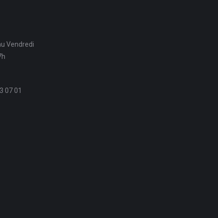
au Vendredi
7h
3 07 01