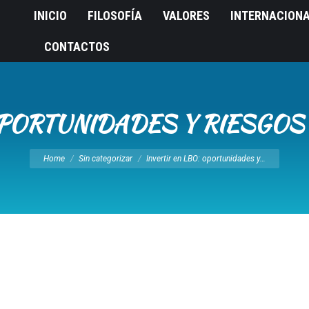
INICIO
FILOSOFÍA
VALORES
INTERNACION
CONTACTOS
OPORTUNIDADES Y RIESGOS
You are here:
Home
Sin categorizar
Invertir en LBO: oportunidades y…